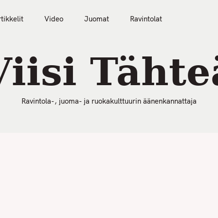
50 Parasta Ravintolaa 2026
Artikkelit
Video
tikkelit
Video
Juomat
Ravintolat
Viisi Tähte
Ravintola-, juoma- ja ruokakulttuurin äänenkannattaja