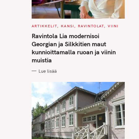
C
ARTIKKELIT
KANSI
RAVINTOLAT
VIINI
A
T
Ravintola Lia modernisoi
E
G
Georgian ja Silkkitien maut
O
R
kunnioittamalla ruoan ja viinin
I
E
muistia
S
Lue lisää