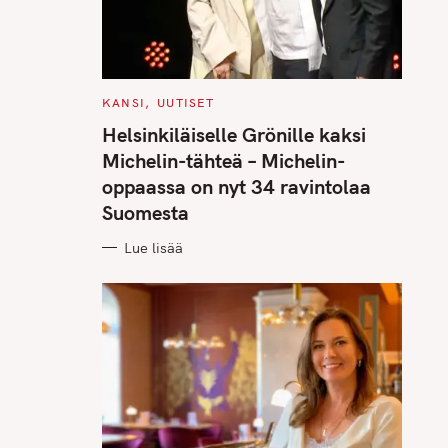
C
KANSI
UUTISET
A
T
Helsinkiläiselle Grönille kaksi
E
G
Michelin-tähteä – Michelin-
O
R
oppaassa on nyt 34 ravintolaa
I
E
Suomesta
S
Lue lisää