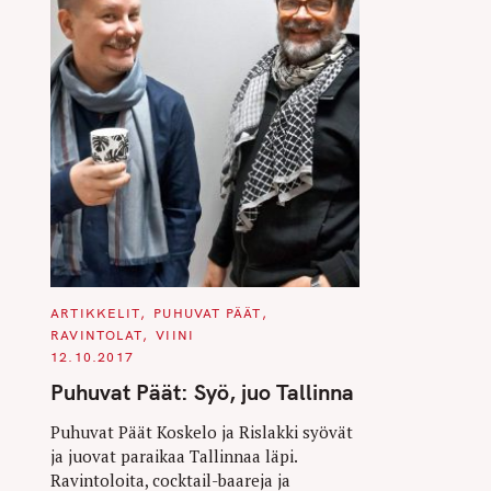
C
ARTIKKELIT
PUHUVAT PÄÄT
A
RAVINTOLAT
VIINI
T
E
12.10.2017
G
O
Puhuvat Päät: Syö, juo Tallinna
R
I
E
Puhuvat Päät Koskelo ja Rislakki syövät
S
ja juovat paraikaa Tallinnaa läpi.
Ravintoloita, cocktail-baareja ja