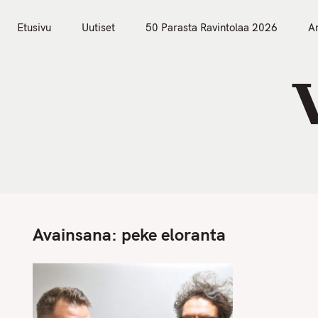
S
Etusivu
Uutiset
k
Etusivu
Uutiset
50 Parasta Ravintolaa 2026
Ar
i
p
t
o
c
o
n
t
e
n
Avainsana:
peke eloranta
t