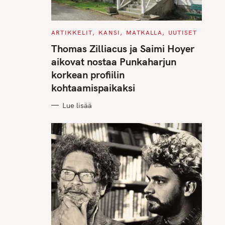
C
ARTIKKELIT
KANSI
MATKALLA
UUTISET
A
T
Thomas Zilliacus ja Saimi Hoyer
E
G
aikovat nostaa Punkaharjun
O
R
korkean profiilin
I
E
kohtaamispaikaksi
S
Lue lisää