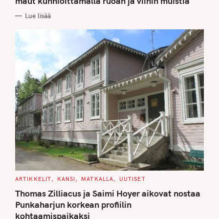
maut kunnioittamalla ruoan ja viinin muistia
O
R
Lue lisää
I
E
S
C
ARTIKKELIT
KANSI
MATKALLA
UUTISET
A
T
Thomas Zilliacus ja Saimi Hoyer aikovat nostaa
E
G
Punkaharjun korkean profiilin
O
kohtaamispaikaksi
R