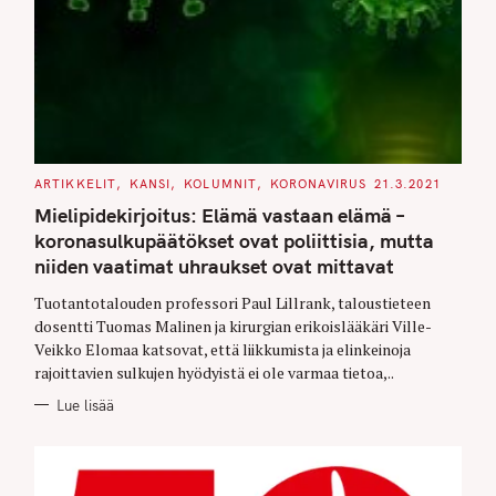
C
ARTIKKELIT
KANSI
KOLUMNIT
KORONAVIRUS
21.3.2021
A
T
Mielipidekirjoitus: Elämä vastaan elämä –
E
G
koronasulkupäätökset ovat poliittisia, mutta
O
niiden vaatimat uhraukset ovat mittavat
R
I
E
Tuotantotalouden professori Paul Lillrank, taloustieteen
S
dosentti Tuomas Malinen ja kirurgian erikoislääkäri Ville-
Veikko Elomaa katsovat, että liikkumista ja elinkeinoja
rajoittavien sulkujen hyödyistä ei ole varmaa tietoa,..
Lue lisää