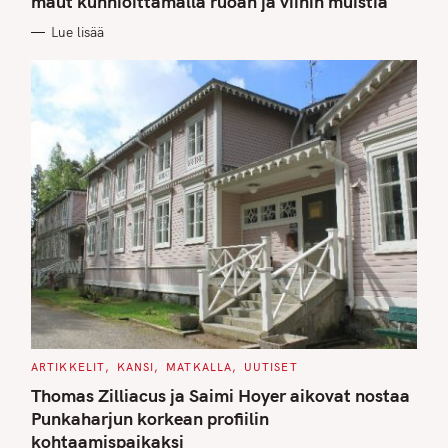
maut kunnioittamalla ruoan ja viinin muistia
O
R
Lue lisää
I
E
S
C
ARTIKKELIT
KANSI
MATKALLA
UUTISET
A
T
Thomas Zilliacus ja Saimi Hoyer aikovat nostaa
E
G
Punkaharjun korkean profiilin
O
kohtaamispaikaksi
R