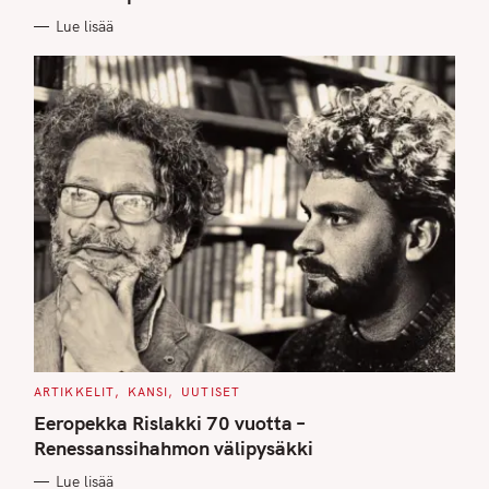
I
E
Lue lisää
S
C
ARTIKKELIT
KANSI
UUTISET
A
T
Eeropekka Rislakki 70 vuotta –
E
G
Renessanssihahmon välipysäkki
O
R
Lue lisää
I