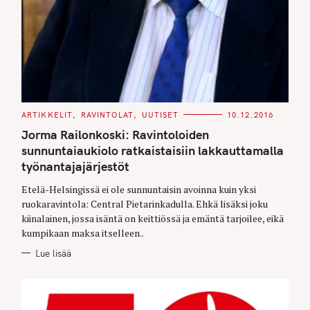
C
ARTIKKELIT
RAVINTOLAT
UUTISET
10.12.2016
A
T
Jorma Railonkoski: Ravintoloiden
E
G
sunnuntaiaukiolo ratkaistaisiin lakkauttamalla
O
työnantajajärjestöt
R
I
E
Etelä-Helsingissä ei ole sunnuntaisin avoinna kuin yksi
S
ruokaravintola: Central Pietarinkadulla. Ehkä lisäksi joku
kiinalainen, jossa isäntä on keittiössä ja emäntä tarjoilee, eikä
kumpikaan maksa itselleen..
Lue lisää