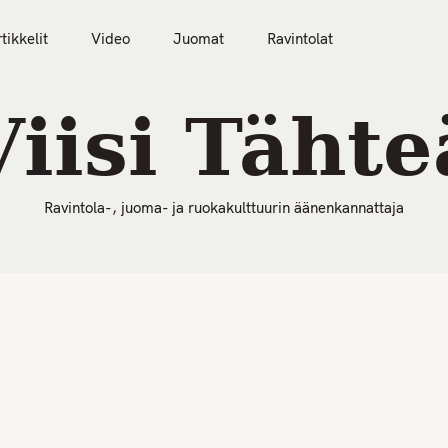
50 Parasta Ravintolaa 2026
Artikkelit
Video
tikkelit
Video
Juomat
Ravintolat
Viisi Tähte
Ravintola-, juoma- ja ruokakulttuurin äänenkannattaja