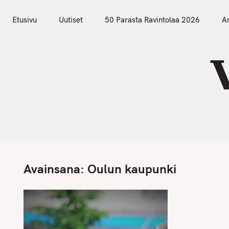
S
Etusivu
Uutiset
k
Etusivu
Uutiset
50 Parasta Ravintolaa 2026
Ar
i
p
t
o
c
o
n
t
e
n
Avainsana:
Oulun kaupunki
t