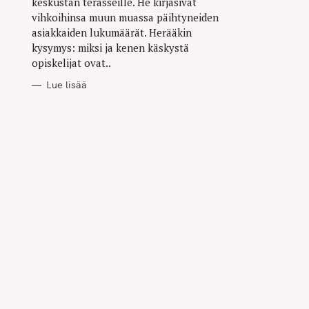
keskustan terasseille. He kirjasivat
vihkoihinsa muun muassa päihtyneiden
asiakkaiden lukumäärät. Herääkin
kysymys: miksi ja kenen käskystä
opiskelijat ovat..
Lue lisää