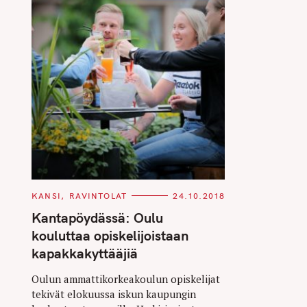
C
KANSI
RAVINTOLAT
24.10.2018
A
T
Kantapöydässä: Oulu
E
G
kouluttaa opiskelijoistaan
O
R
kapakkakyttääjiä
I
E
S
Oulun ammattikorkeakoulun opiskelijat
tekivät elokuussa iskun kaupungin