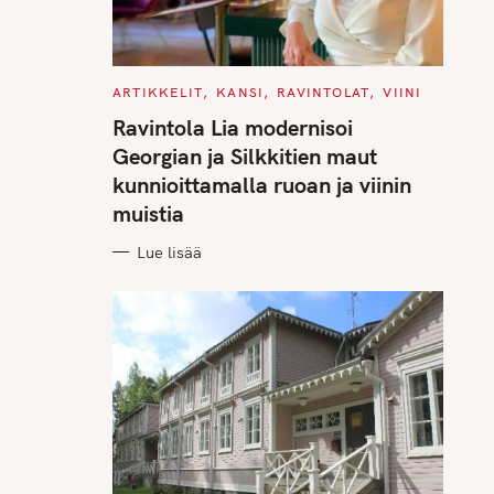
C
ARTIKKELIT
KANSI
RAVINTOLAT
VIINI
A
T
Ravintola Lia modernisoi
E
G
Georgian ja Silkkitien maut
O
R
kunnioittamalla ruoan ja viinin
I
E
muistia
S
Lue lisää