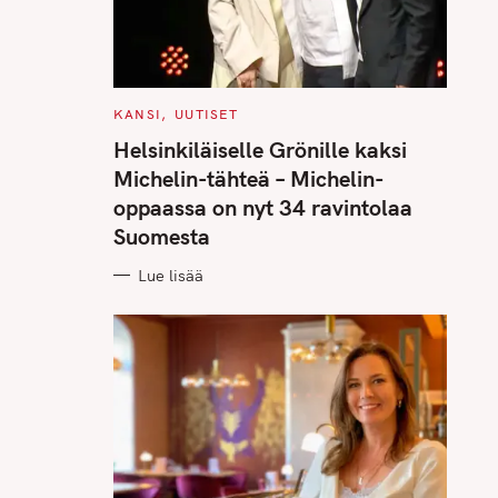
C
KANSI
UUTISET
A
T
Helsinkiläiselle Grönille kaksi
E
G
Michelin-tähteä – Michelin-
O
R
oppaassa on nyt 34 ravintolaa
I
E
Suomesta
S
Lue lisää