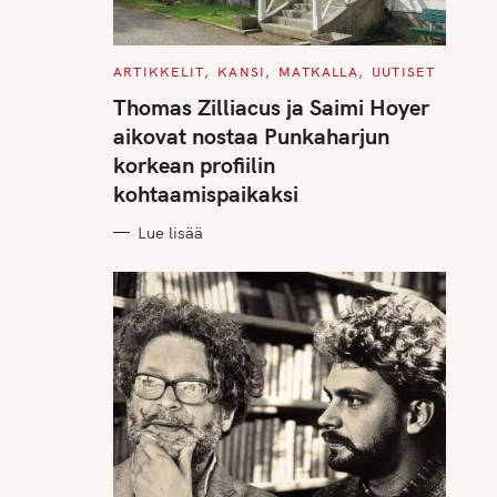
C
ARTIKKELIT
KANSI
MATKALLA
UUTISET
A
T
Thomas Zilliacus ja Saimi Hoyer
E
G
aikovat nostaa Punkaharjun
O
R
korkean profiilin
I
E
kohtaamispaikaksi
S
Lue lisää