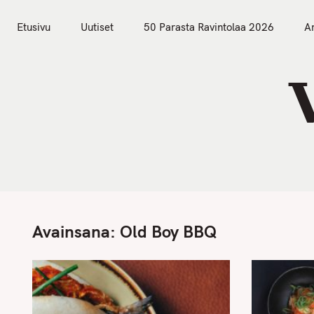
S
Etusivu
Uutiset
k
Etusivu
Uutiset
50 Parasta Ravintolaa 2026
Ar
i
p
t
o
c
o
n
t
e
n
Avainsana:
Old Boy BBQ
t