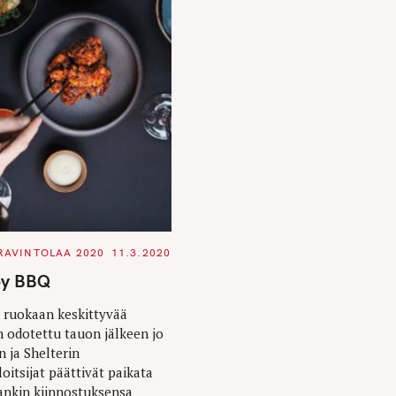
RAVINTOLAA 2020
11.3.2020
oy BBQ
 ruokaan keskittyvää
n odotettu tauon jälkeen jo
n ja Shelterin
oitsijat päättivät paikata
ankin kiinnostuksensa