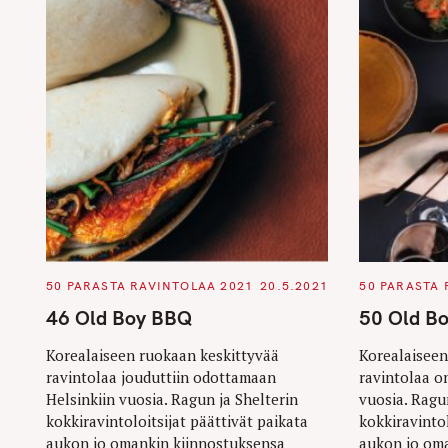
C
C
50 PARASTA RAVINTOLAA 2021
20.5.2021
50 PARASTA 
A
A
T
T
46 Old Boy BBQ
50 Old B
E
E
G
G
O
O
Korealaiseen ruokaan keskittyvää
Korealaiseen
R
R
ravintolaa jouduttiin odottamaan
ravintolaa o
I
I
E
E
Helsinkiin vuosia. Ragun ja Shelterin
vuosia. Ragu
S
S
kokkiravintoloitsijat päättivät paikata
kokkiravintol
aukon jo omankin kiinnostuksensa
aukon jo om