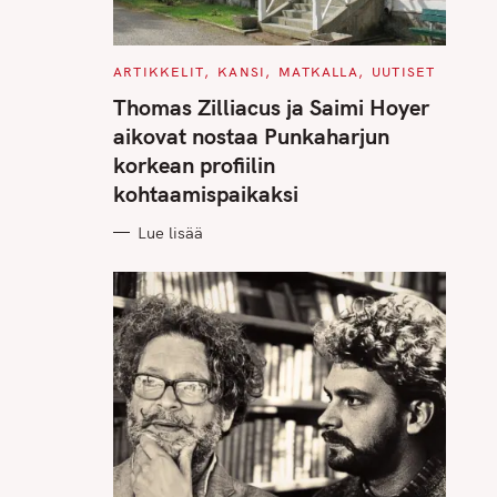
C
ARTIKKELIT
KANSI
MATKALLA
UUTISET
A
T
Thomas Zilliacus ja Saimi Hoyer
E
G
aikovat nostaa Punkaharjun
O
R
korkean profiilin
I
E
kohtaamispaikaksi
S
Lue lisää