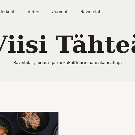
50 Parasta Ravintolaa 2026
Artikkelit
Video
tikkelit
Video
Juomat
Ravintolat
Viisi Tähte
Ravintola-, juoma- ja ruokakulttuurin äänenkannattaja