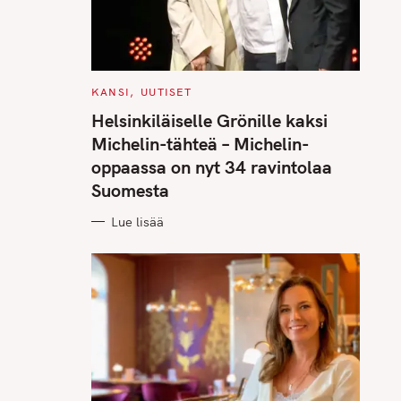
C
KANSI
UUTISET
A
T
Helsinkiläiselle Grönille kaksi
E
G
Michelin-tähteä – Michelin-
O
R
oppaassa on nyt 34 ravintolaa
I
E
Suomesta
S
Lue lisää