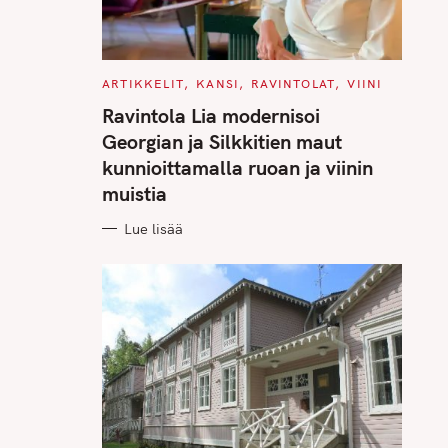
C
ARTIKKELIT
KANSI
RAVINTOLAT
VIINI
A
T
Ravintola Lia modernisoi
E
G
Georgian ja Silkkitien maut
O
R
kunnioittamalla ruoan ja viinin
I
E
muistia
S
Lue lisää