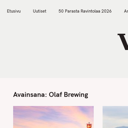
S
Etusivu
Uutiset
k
Etusivu
Uutiset
50 Parasta Ravintolaa 2026
Ar
i
p
t
o
c
o
n
t
e
n
Avainsana:
Olaf Brewing
t