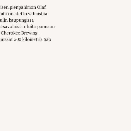
aisen pienpanimon Olaf
uita on alettu valmistaa
ulin kaupungissa
Itäsavolaisia oluita pannaan
a Cherokee Brewing -
unsaat 500 kilometriä São