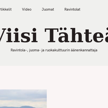
50 Parasta Ravintolaa 2026
Artikkelit
Video
tikkelit
Video
Juomat
Ravintolat
Viisi Tähte
Ravintola-, juoma- ja ruokakulttuurin äänenkannattaja