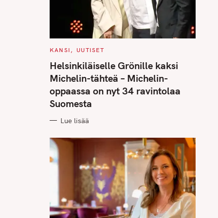
C
KANSI
UUTISET
A
T
Helsinkiläiselle Grönille kaksi
E
G
Michelin-tähteä – Michelin-
O
R
oppaassa on nyt 34 ravintolaa
I
E
Suomesta
S
Lue lisää