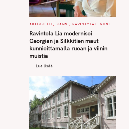
C
ARTIKKELIT
KANSI
RAVINTOLAT
VIINI
A
T
Ravintola Lia modernisoi
E
G
Georgian ja Silkkitien maut
O
R
kunnioittamalla ruoan ja viinin
I
E
muistia
S
Lue lisää