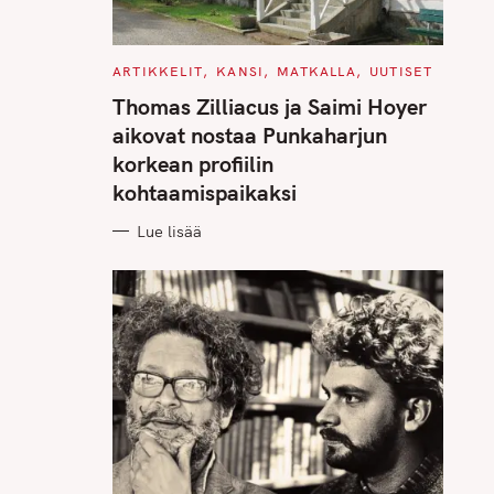
C
ARTIKKELIT
KANSI
MATKALLA
UUTISET
A
T
Thomas Zilliacus ja Saimi Hoyer
E
G
aikovat nostaa Punkaharjun
O
R
korkean profiilin
I
E
kohtaamispaikaksi
S
Lue lisää