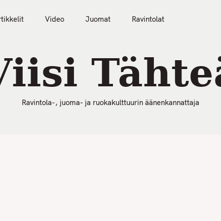
50 Parasta Ravintolaa 2026
Artikkelit
Video
tikkelit
Video
Juomat
Ravintolat
Viisi Tähte
Ravintola-, juoma- ja ruokakulttuurin äänenkannattaja