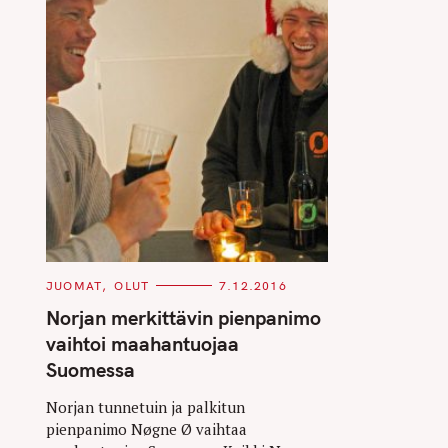
C
JUOMAT
OLUT
7.12.2016
A
T
Norjan merkittävin pienpanimo
E
G
vaihtoi maahantuojaa
O
R
Suomessa
I
E
S
Norjan tunnetuin ja palkitun
pienpanimo Nøgne Ø vaihtaa