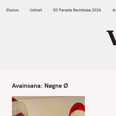
S
Etusivu
Uutiset
k
Etusivu
Uutiset
50 Parasta Ravintolaa 2026
Ar
i
p
t
o
c
o
n
t
e
n
Avainsana:
Nøgne Ø
t