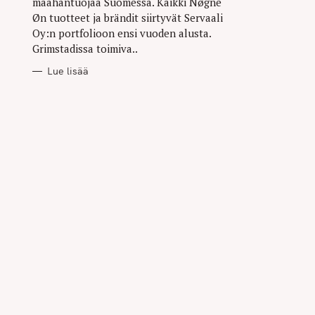
maahantuojaa Suomessa. Kaikki Nøgne
Øn tuotteet ja brändit siirtyvät Servaali
Oy:n portfolioon ensi vuoden alusta.
Grimstadissa toimiva..
Lue lisää