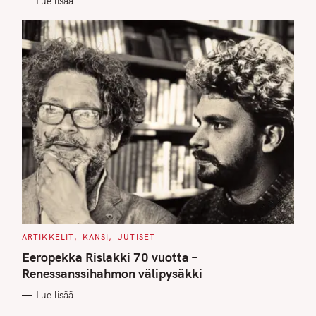
Lue lisää
S
C
ARTIKKELIT
KANSI
UUTISET
A
T
Eeropekka Rislakki 70 vuotta –
E
G
Renessanssihahmon välipysäkki
O
R
Lue lisää
I
E
S