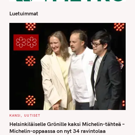
Luetuimmat
S
e
a
r
c
h
f
o
r
:
C
KANSI
UUTISET
A
T
Helsinkiläiselle Grönille kaksi Michelin-tähteä –
E
G
Michelin-oppaassa on nyt 34 ravintolaa
O