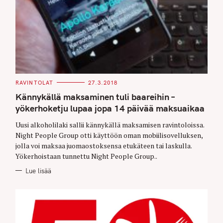
C
RAVINTOLAT
27.3.2018
A
T
Kännykällä maksaminen tuli baareihin –
E
G
yökerhoketju lupaa jopa 14 päivää maksuaikaa
O
R
Uusi alkoholilaki sallii kännykällä maksamisen ravintoloissa.
I
E
Night People Group otti käyttöön oman mobiilisovelluksen,
S
jolla voi maksaa juomaostoksensa etukäteen tai laskulla.
Yökerhoistaan tunnettu Night People Group..
Lue lisää