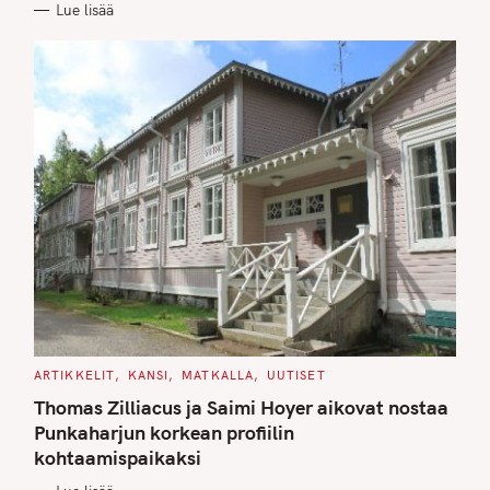
Lue lisää
I
E
S
C
ARTIKKELIT
KANSI
MATKALLA
UUTISET
A
T
Thomas Zilliacus ja Saimi Hoyer aikovat nostaa
E
G
Punkaharjun korkean profiilin
O
kohtaamispaikaksi
R
I
E