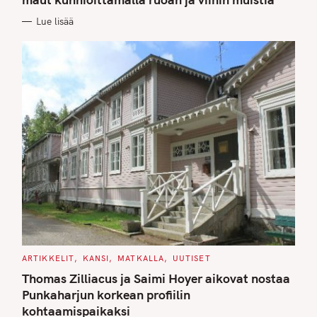
O
R
Lue lisää
I
E
S
C
ARTIKKELIT
KANSI
MATKALLA
UUTISET
A
T
Thomas Zilliacus ja Saimi Hoyer aikovat nostaa
E
G
Punkaharjun korkean profiilin
O
kohtaamispaikaksi
R
I