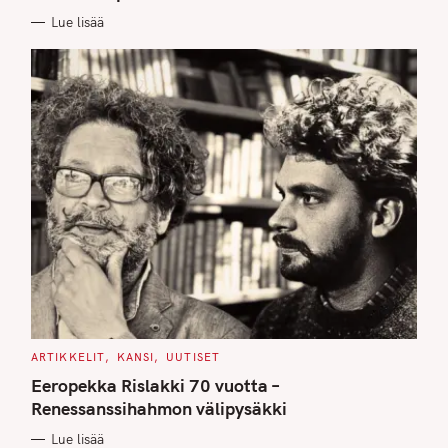
E
Lue lisää
S
C
ARTIKKELIT
KANSI
UUTISET
A
T
Eeropekka Rislakki 70 vuotta –
E
G
Renessanssihahmon välipysäkki
O
R
Lue lisää
I