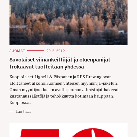
C
JUOMAT
20.2.2019
A
T
Savolaiset viinankeittäjät ja oluenpanijat
E
G
trokaavat tuotteitaan yhdessä
O
R
Kuopiolaiset Lignell & Piispanen ja RPS Brewing ovat
I
E
aloittaneet alkoholijuomien yhteisen myynnin ja -jakelun.
S
Oman myyntijoukkueen avulla juomanvalmistajat hakevat
kustannussäästöjä ja tehokkuutta kotimaan kauppaan.
Kuopiossa..
Lue lisää