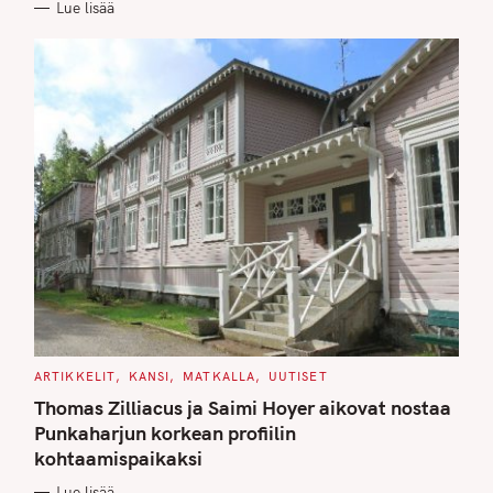
Lue lisää
I
E
S
C
ARTIKKELIT
KANSI
MATKALLA
UUTISET
A
T
Thomas Zilliacus ja Saimi Hoyer aikovat nostaa
E
G
Punkaharjun korkean profiilin
O
kohtaamispaikaksi
R
I
E
Lue lisää