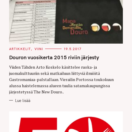
C
ARTIKKELIT
VIINI
19.5.2017
A
T
Douron vuosikerta 2015 riviin järjesty
E
G
O
Viiden Tähden Arto Koskelo käsittelee ruoka- ja
R
juomakulttuuriin sekä matkailuun liittyviä ilmiöitä
I
E
Gastromaniaa-palstallaan. Vierailin Portossa toukokuun
S
alussa haistelemassa alueen tuulia satamakaupungissa
järjestetyssä The New Douro..
Lue lisää