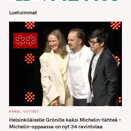
Luetuimmat
S
e
a
r
c
h
f
o
r
:
C
KANSI
UUTISET
A
T
Helsinkiläiselle Grönille kaksi Michelin-tähteä –
E
G
Michelin-oppaassa on nyt 34 ravintolaa
O