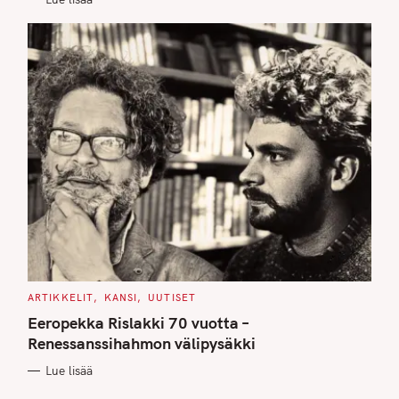
S
C
ARTIKKELIT
KANSI
UUTISET
A
T
Eeropekka Rislakki 70 vuotta –
E
G
Renessanssihahmon välipysäkki
O
R
Lue lisää
I
E
S