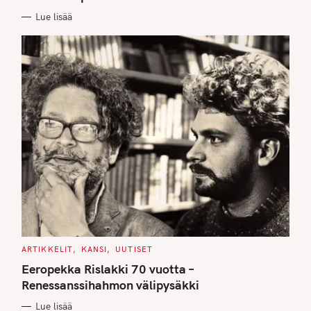
I
E
Lue lisää
S
C
ARTIKKELIT
KANSI
UUTISET
A
T
Eeropekka Rislakki 70 vuotta –
E
G
Renessanssihahmon välipysäkki
O
R
Lue lisää
I