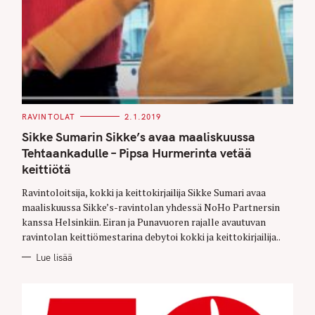
C
RAVINTOLAT
2.1.2019
A
T
Sikke Sumarin Sikke’s avaa maaliskuussa
E
G
Tehtaankadulle – Pipsa Hurmerinta vetää
O
keittiötä
R
I
E
Ravintoloitsija, kokki ja keittokirjailija Sikke Sumari avaa
S
maaliskuussa Sikke’s-ravintolan yhdessä NoHo Partnersin
kanssa Helsinkiin. Eiran ja Punavuoren rajalle avautuvan
ravintolan keittiömestarina debytoi kokki ja keittokirjailija..
Lue lisää