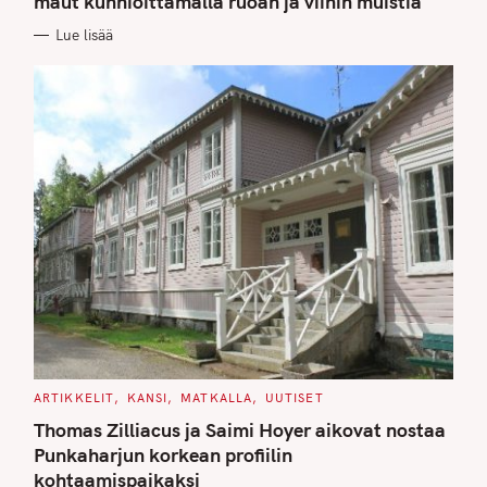
maut kunnioittamalla ruoan ja viinin muistia
O
R
Lue lisää
I
E
S
C
ARTIKKELIT
KANSI
MATKALLA
UUTISET
A
T
Thomas Zilliacus ja Saimi Hoyer aikovat nostaa
E
G
Punkaharjun korkean profiilin
O
kohtaamispaikaksi
R