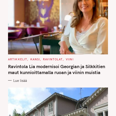
C
ARTIKKELIT
KANSI
RAVINTOLAT
VIINI
A
T
Ravintola Lia modernisoi Georgian ja Silkkitien
E
G
maut kunnioittamalla ruoan ja viinin muistia
O
R
Lue lisää
I
E
S