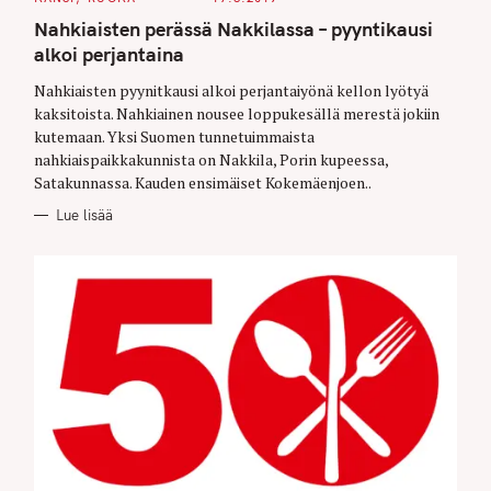
A
T
Nahkiaisten perässä Nakkilassa – pyyntikausi
E
G
alkoi perjantaina
O
R
Nahkiaisten pyynitkausi alkoi perjantaiyönä kellon lyötyä
I
E
kaksitoista. Nahkiainen nousee loppukesällä merestä jokiin
S
kutemaan. Yksi Suomen tunnetuimmaista
nahkiaispaikkakunnista on Nakkila, Porin kupeessa,
Satakunnassa. Kauden ensimäiset Kokemäenjoen..
Lue lisää