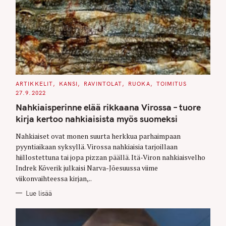
C
ARTIKKELIT
KANSI
RAVINTOLAT
RUOKA
TOIMITUS
A
27.9.2022
T
E
Nahkiaisperinne elää rikkaana Virossa – tuore
G
O
kirja kertoo nahkiaisista myös suomeksi
R
I
E
Nahkiaiset ovat monen suurta herkkua parhaimpaan
S
pyyntiaikaan syksyllä. Virossa nahkiaisia tarjoillaan
hiillostettuna tai jopa pizzan päällä. Itä-Viron nahkiaisvelho
Indrek Kõverik julkaisi Narva-Jõesuussa viime
viikonvaihteessa kirjan,..
Lue lisää