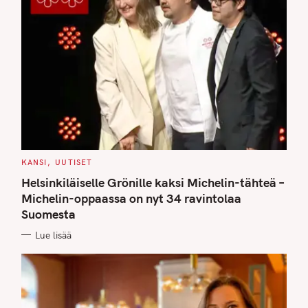
C
KANSI
UUTISET
A
T
Helsinkiläiselle Grönille kaksi Michelin-tähteä –
E
G
Michelin-oppaassa on nyt 34 ravintolaa
O
Suomesta
R
I
E
Lue lisää
S