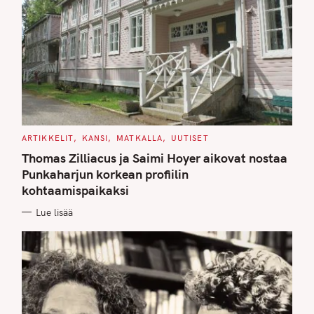
C
ARTIKKELIT
KANSI
MATKALLA
UUTISET
A
T
Thomas Zilliacus ja Saimi Hoyer aikovat nostaa
E
G
Punkaharjun korkean profiilin
O
kohtaamispaikaksi
R
I
E
Lue lisää
S