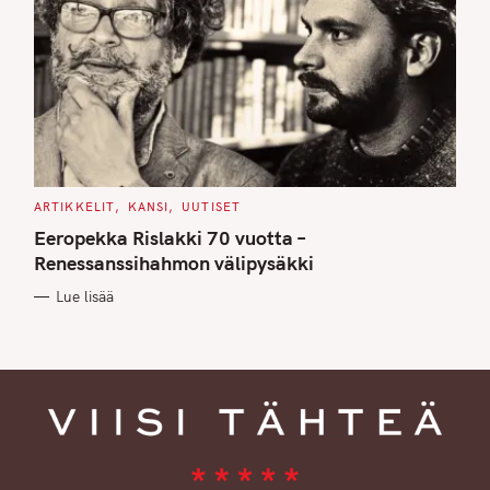
C
ARTIKKELIT
KANSI
UUTISET
A
T
Eeropekka Rislakki 70 vuotta –
E
G
Renessanssihahmon välipysäkki
O
R
Lue lisää
I
E
S