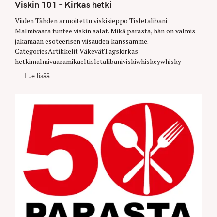
T
Viskin 101 – Kirkas hetki
E
G
O
Viiden Tähden armoitettu viskisieppo Tisletalibani
R
Malmivaara tuntee viskin salat. Mikä parasta, hän on valmis
I
E
jakamaan esoteerisen viisauden kanssamme.
S
CategoriesArtikkelit VäkevätTagskirkas
hetkimalmivaaramikaeltisletalibaniviskiwhiskeywhisky
Lue lisää