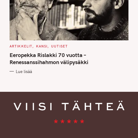
C
ARTIKKELIT
KANSI
UUTISET
A
T
Eeropekka Rislakki 70 vuotta –
E
G
Renessanssihahmon välipysäkki
O
R
Lue lisää
I
E
S