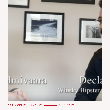
C
ARTIKKELIT
VÄKEVÄT
24.6.2017
A