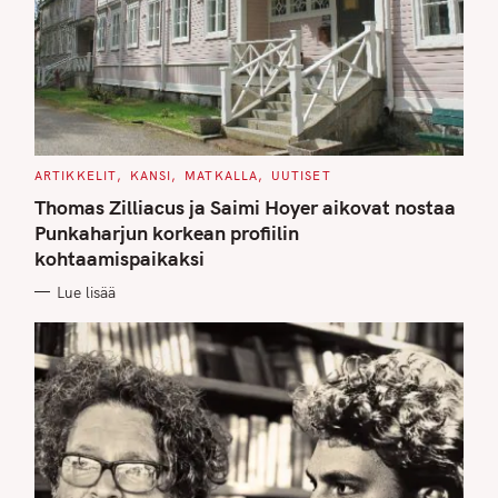
C
ARTIKKELIT
KANSI
MATKALLA
UUTISET
A
T
Thomas Zilliacus ja Saimi Hoyer aikovat nostaa
E
G
Punkaharjun korkean profiilin
O
kohtaamispaikaksi
R
I
E
Lue lisää
S