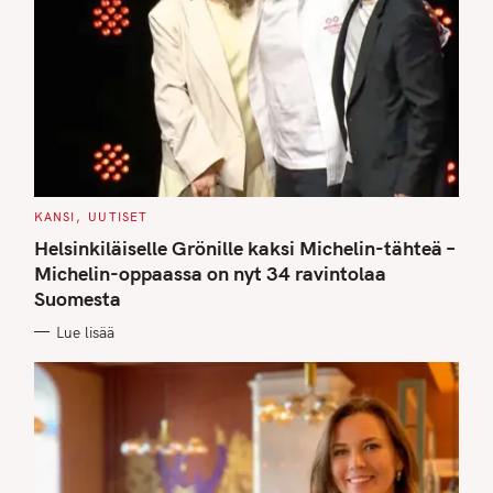
C
KANSI
UUTISET
A
T
Helsinkiläiselle Grönille kaksi Michelin-tähteä –
E
G
Michelin-oppaassa on nyt 34 ravintolaa
O
Suomesta
R
I
E
Lue lisää
S