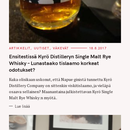
C
ARTIKKELIT
UUTISET
VÄKEVÄT
18.8.2017
A
T
Ensitestissä Kyrö Distilleryn Single Malt Rye
E
G
Whisky – Lunastaako tislaamo korkeat
O
odotukset?
R
I
E
Kuka olisikaan uskonut, että Napue ginistä tunnettu Kyrö
S
Distillery Company on sittenkin viskitislaamo, ja vieläpä
osaava sellainen? Maanantaina julkistettavan Kyrö Single
Malt Rye Whisky:n myötä..
Lue lisää