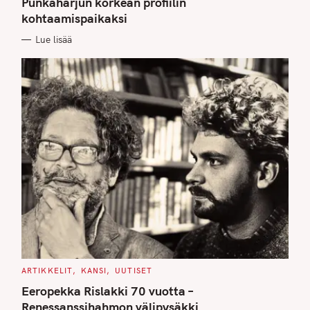
Punkaharjun korkean profiilin
O
kohtaamispaikaksi
R
I
E
Lue lisää
S
C
ARTIKKELIT
KANSI
UUTISET
A
T
Eeropekka Rislakki 70 vuotta –
E
G
Renessanssihahmon välipysäkki