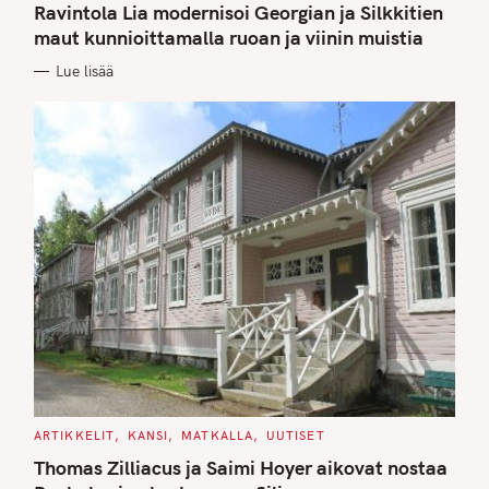
T
Ravintola Lia modernisoi Georgian ja Silkkitien
E
G
maut kunnioittamalla ruoan ja viinin muistia
O
R
Lue lisää
I
E
S
C
ARTIKKELIT
KANSI
MATKALLA
UUTISET
A
T
Thomas Zilliacus ja Saimi Hoyer aikovat nostaa
E
G