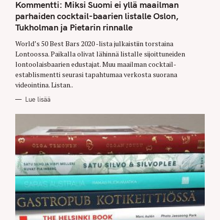
T
Kommentti: Miksi Suomi ei yllä maailman
E
G
parhaiden cocktail-baarien listalle Oslon,
O
Tukholman ja Pietarin rinnalle
R
I
E
World’s 50 Best Bars 2020 -lista julkaistiin torstaina
S
Lontoossa. Paikalla olivat lähinnä listalle sijoittuneiden
lontoolaisbaarien edustajat. Muu maailman cocktail-
establismentti seurasi tapahtumaa verkosta suorana
videointina. Listan..
Lue lisää