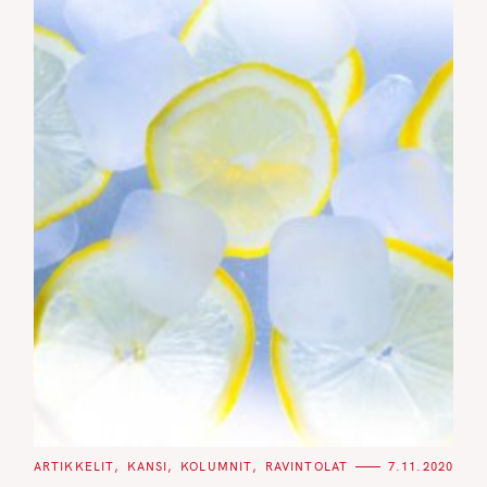
C
ARTIKKELIT
KANSI
KOLUMNIT
RAVINTOLAT
7.11.2020
A