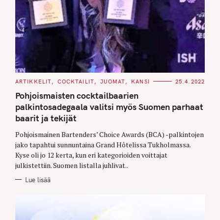
C
ARTIKKELIT
COCKTAILIT
JUOMAT
KANSI
25.4.2022
A
T
Pohjoismaisten cocktailbaarien
E
G
palkintosadegaala valitsi myös Suomen parhaat
O
baarit ja tekijät
R
I
E
Pohjoismainen Bartenders’ Choice Awards (BCA) -palkintojen
S
jako tapahtui sunnuntaina Grand Hôtelissa Tukholmassa.
Kyse oli jo 12 kerta, kun eri kategorioiden voittajat
julkistettiin. Suomen listalla juhlivat..
Lue lisää