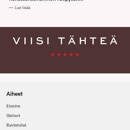
O
R
Lue lisää
I
E
S
Aiheet
Etusivu
Uutiset
Ravintolat