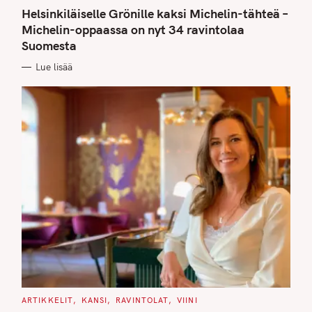
A
T
Helsinkiläiselle Grönille kaksi Michelin-tähteä –
E
G
Michelin-oppaassa on nyt 34 ravintolaa
O
Suomesta
R
I
E
Lue lisää
S
C
ARTIKKELIT
KANSI
RAVINTOLAT
VIINI
A