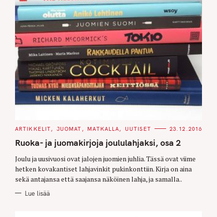
C
ARTIKKELIT
JUOMAT
MATKALLA
UUTISET
23.12.2016
A
T
Ruoka- ja juomakirjoja joululahjaksi, osa 2
E
G
O
Joulu ja uusivuosi ovat jalojen juomien juhlia. Tässä ovat viime
R
hetken kovakantiset lahjavinkit pukinkonttiin. Kirja on aina
I
E
sekä antajansa että saajansa näköinen lahja, ja samalla..
S
Lue lisää