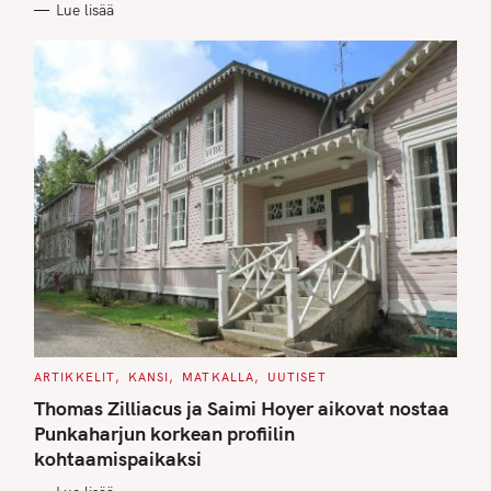
Lue lisää
I
E
S
C
ARTIKKELIT
KANSI
MATKALLA
UUTISET
A
T
Thomas Zilliacus ja Saimi Hoyer aikovat nostaa
E
G
Punkaharjun korkean profiilin
O
kohtaamispaikaksi
R
I
E