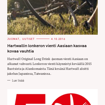
C
JUOMAT
UUTISET
4.10.2016
A
T
Hartwallin lonkeron vienti Aasiaan kasvaa
E
G
kovaa vauhtia
O
R
Hartwall Original Long Drink -juoman vienti Aasiaan on
I
E
alkanut vahvasti. Lonkeron vienti käynnistyi keväällä 2015
S
Ruotsista ja Alankomaista. Tänä kesänä Hartwall aloitti
jakelun Japanissa, Taiwanissa..
Lue lisää