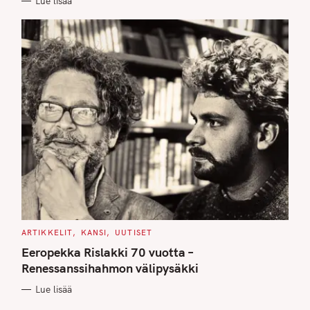
Lue lisää
S
C
ARTIKKELIT
KANSI
UUTISET
A
T
Eeropekka Rislakki 70 vuotta –
E
G
Renessanssihahmon välipysäkki
O
R
Lue lisää
I
E
S