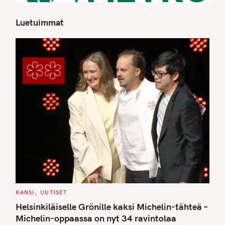
Luetuimmat
S
e
a
r
c
h
f
o
r
:
C
KANSI
UUTISET
A
T
Helsinkiläiselle Grönille kaksi Michelin-tähteä –
E
G
Michelin-oppaassa on nyt 34 ravintolaa
O