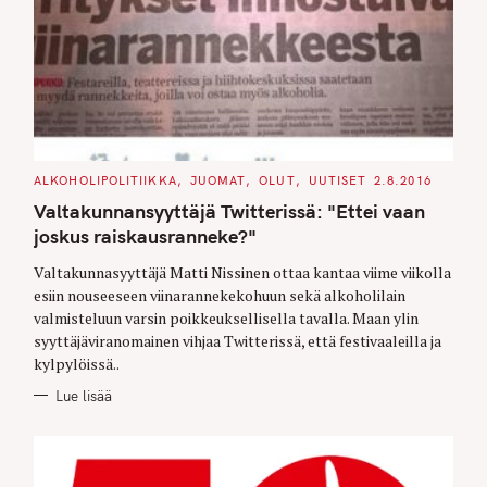
C
ALKOHOLIPOLITIIKKA
JUOMAT
OLUT
UUTISET
2.8.2016
A
T
Valtakunnansyyttäjä Twitterissä: "Ettei vaan
E
G
joskus raiskausranneke?"
O
R
Valtakunnasyyttäjä Matti Nissinen ottaa kantaa viime viikolla
I
E
esiin nouseeseen viinarannekekohuun sekä alkoholilain
S
valmisteluun varsin poikkeuksellisella tavalla. Maan ylin
syyttäjäviranomainen vihjaa Twitterissä, että festivaaleilla ja
kylpylöissä..
Lue lisää