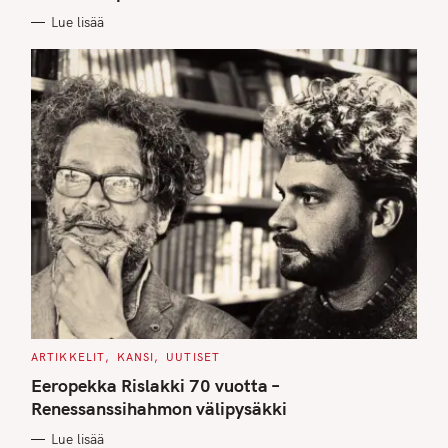
E
Lue lisää
S
C
ARTIKKELIT
KANSI
UUTISET
A
T
Eeropekka Rislakki 70 vuotta –
E
G
Renessanssihahmon välipysäkki
O
R
Lue lisää
I