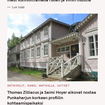
O
R
Lue lisää
I
E
S
C
ARTIKKELIT
KANSI
MATKALLA
UUTISET
A
T
Thomas Zilliacus ja Saimi Hoyer aikovat nostaa
E
G
Punkaharjun korkean profiilin
O
kohtaamispaikaksi
R
I