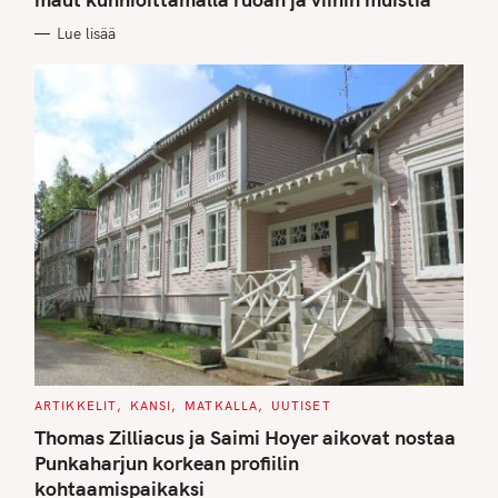
O
R
Lue lisää
I
E
S
C
ARTIKKELIT
KANSI
MATKALLA
UUTISET
A
T
Thomas Zilliacus ja Saimi Hoyer aikovat nostaa
E
G
Punkaharjun korkean profiilin
O
kohtaamispaikaksi
R
I