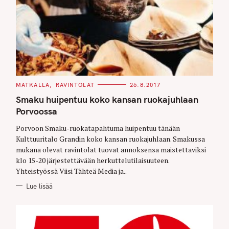
C
MATKALLA
RAVINTOLAT
26.8.2017
A
T
Smaku huipentuu koko kansan ruokajuhlaan
E
G
Porvoossa
O
R
Porvoon Smaku-ruokatapahtuma huipentuu tänään
I
E
Kulttuuritalo Grandin koko kansan ruokajuhlaan. Smakussa
S
mukana olevat ravintolat tuovat annoksensa maistettaviksi
klo 15-20 järjestettävään herkuttelutilaisuuteen.
Yhteistyössä Viisi Tähteä Media ja..
Lue lisää