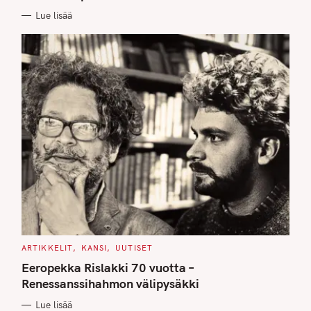
E
Lue lisää
S
C
ARTIKKELIT
KANSI
UUTISET
A
T
Eeropekka Rislakki 70 vuotta –
E
G
Renessanssihahmon välipysäkki
O
R
Lue lisää
I