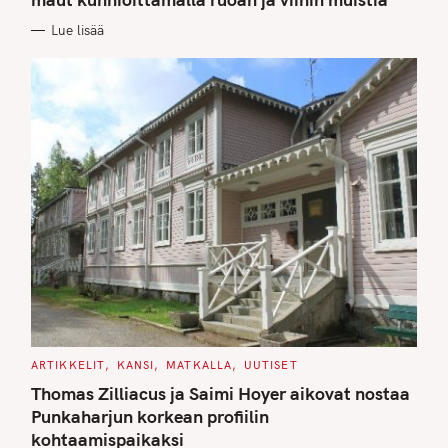
O
R
Lue lisää
I
E
S
C
ARTIKKELIT
KANSI
MATKALLA
UUTISET
A
T
Thomas Zilliacus ja Saimi Hoyer aikovat nostaa
E
G
Punkaharjun korkean profiilin
O
kohtaamispaikaksi
R
I