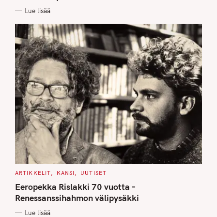
E
Lue lisää
S
C
ARTIKKELIT
KANSI
UUTISET
A
T
Eeropekka Rislakki 70 vuotta –
E
G
Renessanssihahmon välipysäkki
O
R
Lue lisää
I