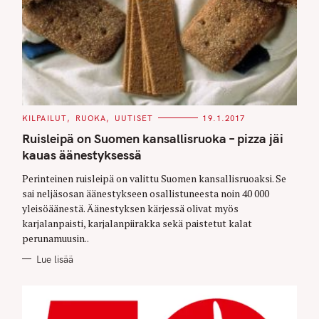
C
KILPAILUT
RUOKA
UUTISET
19.1.2017
A
T
Ruisleipä on Suomen kansallisruoka – pizza jäi
E
G
kauas äänestyksessä
O
R
Perinteinen ruisleipä on valittu Suomen kansallisruoaksi. Se
I
E
sai neljäsosan äänestykseen osallistuneesta noin 40 000
S
yleisöäänestä. Äänestyksen kärjessä olivat myös
karjalanpaisti, karjalanpiirakka sekä paistetut kalat
perunamuusin..
Lue lisää