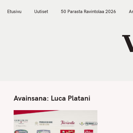
S
Etusivu
Uutiset
k
Etusivu
Uutiset
50 Parasta Ravintolaa 2026
Ar
i
p
t
o
c
o
n
t
e
n
Avainsana:
Luca Platani
t