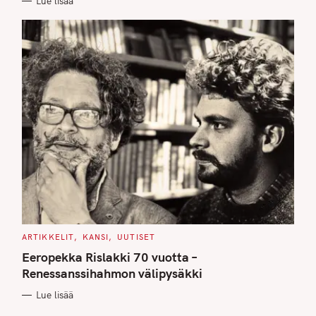
Lue lisää
S
C
ARTIKKELIT
KANSI
UUTISET
A
T
Eeropekka Rislakki 70 vuotta –
E
G
Renessanssihahmon välipysäkki
O
R
Lue lisää
I
E
S