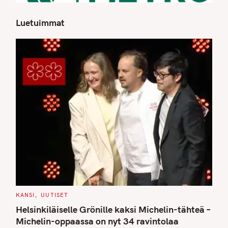
Luetuimmat
S
e
a
r
c
h
f
o
r
:
C
KANSI
UUTISET
A
T
Helsinkiläiselle Grönille kaksi Michelin-tähteä –
E
G
Michelin-oppaassa on nyt 34 ravintolaa
O