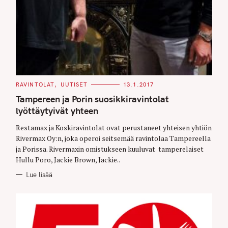
C
RAVINTOLAT
UUTISET
13.1.2017
A
T
Tampereen ja Porin suosikkiravintolat
E
G
lyöttäytyivät yhteen
O
R
Restamax ja Koskiravintolat ovat perustaneet yhteisen yhtiön
I
E
Rivermax Oy:n, joka operoi seitsemää ravintolaa Tampereella
S
ja Porissa. Rivermaxin omistukseen kuuluvat tamperelaiset
Hullu Poro, Jackie Brown, Jackie..
Lue lisää