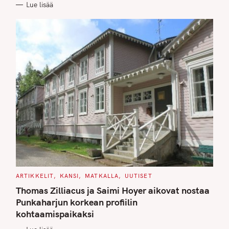
Lue lisää
I
E
S
C
ARTIKKELIT
KANSI
MATKALLA
UUTISET
A
T
Thomas Zilliacus ja Saimi Hoyer aikovat nostaa
E
G
Punkaharjun korkean profiilin
O
kohtaamispaikaksi
R
I
E