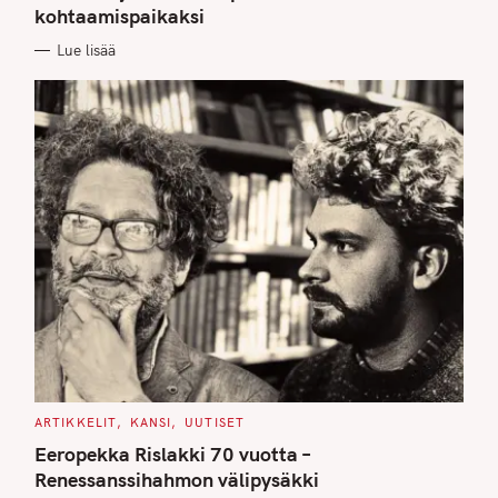
kohtaamispaikaksi
R
I
E
Lue lisää
S
C
ARTIKKELIT
KANSI
UUTISET
A
T
Eeropekka Rislakki 70 vuotta –
E
G
Renessanssihahmon välipysäkki
O