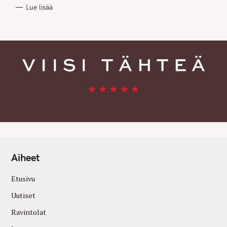
R
Lue lisää
I
E
S
Aiheet
Etusivu
Uutiset
Ravintolat