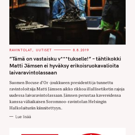
C
RAVINTOLAT
UUTISET
8.8.2019
A
T
”Tämä on vastaisku v***tukselle!” – tähtikokki
E
G
Matti Jämsen ei hyväksy erikoisruokavalioita
O
laivaravintolassaan
R
I
E
Suomen Bocuse d’Or -joukkueen presidentti ja tunnettu
S
ravintoloitsija Matti Jämsen aikko rikkoa illallisetiketin rajoja
uudessa laivaravintolassaan. Jämsen perustaa kavereidensa
kanssa väliaikaisen Soromnoo-ravintolan Helsingin
Halkolaituriin kiinnitettyyn..
Lue lisää