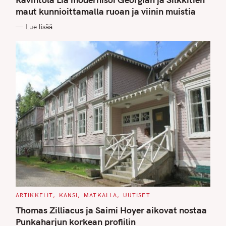
E
G
maut kunnioittamalla ruoan ja viinin muistia
O
R
Lue lisää
I
E
S
C
ARTIKKELIT
KANSI
MATKALLA
UUTISET
A
T
Thomas Zilliacus ja Saimi Hoyer aikovat nostaa
E
G
Punkaharjun korkean profiilin
O