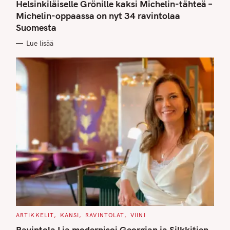
T
Helsinkiläiselle Grönille kaksi Michelin-tähteä –
E
G
Michelin-oppaassa on nyt 34 ravintolaa
O
Suomesta
R
I
E
Lue lisää
S
C
ARTIKKELIT
KANSI
RAVINTOLAT
VIINI
A
T
Ravintola Lia modernisoi Georgian ja Silkkitien