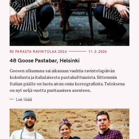
C
50 PARASTA RAVINTOLAA 2026
11.3.2026
A
T
48 Goose Pastabar, Helsinki
E
G
O
Goosen alkumuna sai aikanaan vauhtia ravintolapäivän
R
kokeilusta ja italialaisesta pastakulttuurista. Sittemmin
I
E
Italian päälle on luotu aivan omia koreografioita. Tuloksena
S
on nyt neljä vuotta puritaanisen asenteen..
Lue lisää