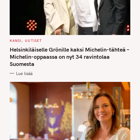
C
KANSI
UUTISET
A
T
Helsinkiläiselle Grönille kaksi Michelin-tähteä –
E
G
Michelin-oppaassa on nyt 34 ravintolaa
O
Suomesta
R
I
E
Lue lisää
S