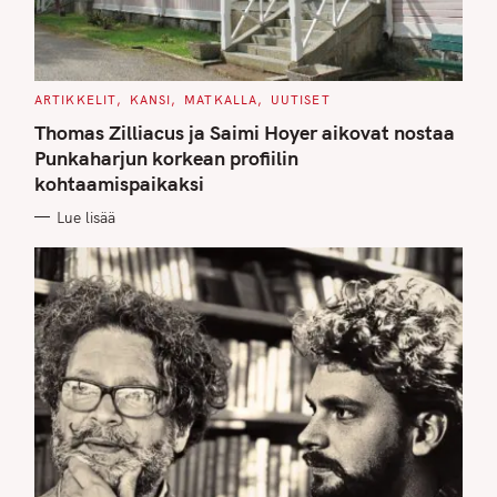
C
ARTIKKELIT
KANSI
MATKALLA
UUTISET
A
T
Thomas Zilliacus ja Saimi Hoyer aikovat nostaa
E
G
Punkaharjun korkean profiilin
O
kohtaamispaikaksi
R
I
E
Lue lisää
S