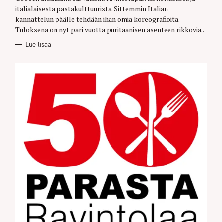
R
italialaisesta pastakulttuurista. Sittemmin Italian
I
E
kannattelun päälle tehdään ihan omia koreografioita.
S
Tuloksena on nyt pari vuotta puritaanisen asenteen rikkovia..
Lue lisää