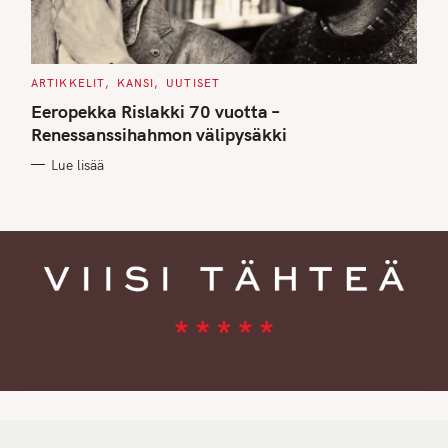
C
ARTIKKELIT
KANSI
UUTISET
A
T
Eeropekka Rislakki 70 vuotta –
E
G
Renessanssihahmon välipysäkki
O
R
Lue lisää
I
E
S