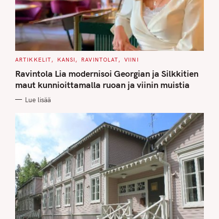
C
ARTIKKELIT
KANSI
RAVINTOLAT
VIINI
A
T
Ravintola Lia modernisoi Georgian ja Silkkitien
E
G
maut kunnioittamalla ruoan ja viinin muistia
O
R
Lue lisää
I
E
S