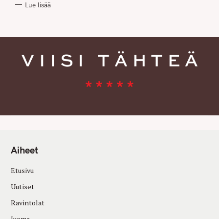
Lue lisää
I
E
S
Aiheet
Etusivu
Uutiset
Ravintolat
Juoma