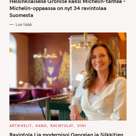
Helsinkiläiselle Grönille kaksi Michelin-tähteä –
E
G
Michelin-oppaassa on nyt 34 ravintolaa
O
Suomesta
R
I
E
Lue lisää
S
C
ARTIKKELIT
KANSI
RAVINTOLAT
VIINI
A
T
Ravintola Lia modernisoi Georgian ja Silkkitien