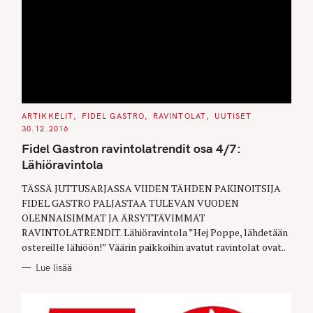
C
ARTIKKELIT
FIDEL GASTRO
RAVINTOLAT
UUTISET
A
30.12.2016
T
E
Fidel Gastron ravintolatrendit osa 4/7:
G
O
Lähiöravintola
R
I
E
TÄSSÄ JUTTUSARJASSA VIIDEN TÄHDEN PAKINOITSIJA
S
FIDEL GASTRO PALJASTAA TULEVAN VUODEN
OLENNAISIMMAT JA ÄRSYTTÄVIMMÄT
RAVINTOLATRENDIT. Lähiöravintola ”Hej Poppe, lähdetään
ostereille lähiöön!” Väärin paikkoihin avatut ravintolat ovat..
Lue lisää