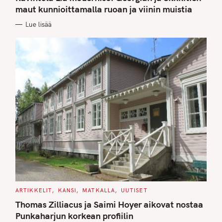
E
G
maut kunnioittamalla ruoan ja viinin muistia
O
R
Lue lisää
I
E
S
C
ARTIKKELIT
KANSI
MATKALLA
UUTISET
A
T
Thomas Zilliacus ja Saimi Hoyer aikovat nostaa
E
G
Punkaharjun korkean profiilin
O