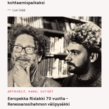
kohtaamispaikaksi
R
I
E
Lue lisää
S
C
ARTIKKELIT
KANSI
UUTISET
A
T
Eeropekka Rislakki 70 vuotta –
E
G
Renessanssihahmon välipysäkki
O
R