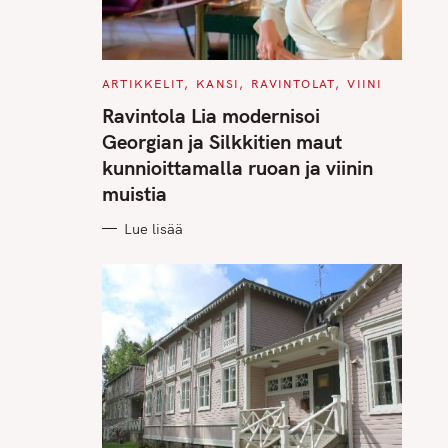
C
ARTIKKELIT
KANSI
RAVINTOLAT
VIINI
A
T
Ravintola Lia modernisoi
E
G
Georgian ja Silkkitien maut
O
R
kunnioittamalla ruoan ja viinin
I
E
muistia
S
Lue lisää