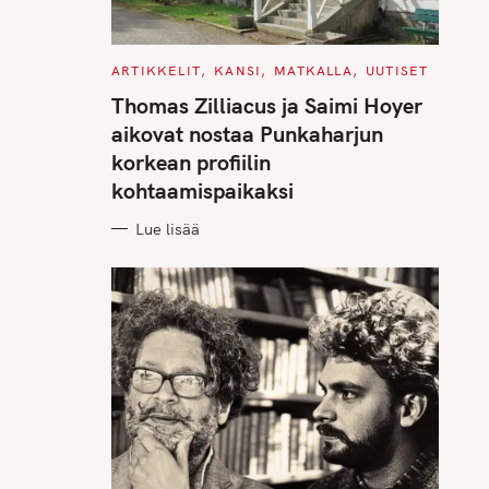
C
ARTIKKELIT
KANSI
MATKALLA
UUTISET
A
T
Thomas Zilliacus ja Saimi Hoyer
E
G
aikovat nostaa Punkaharjun
O
R
korkean profiilin
I
E
kohtaamispaikaksi
S
Lue lisää