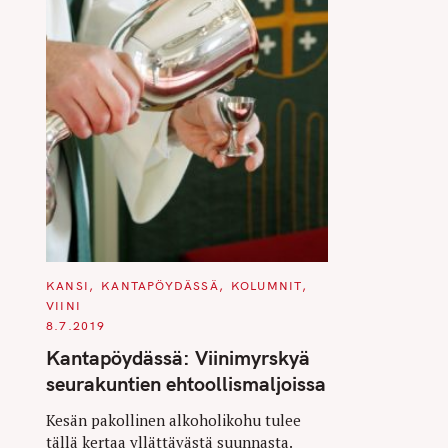
C
KANSI
KANTAPÖYDÄSSÄ
KOLUMNIT
A
VIINI
T
E
8.7.2019
G
O
Kantapöydässä: Viinimyrskyä
R
I
seurakuntien ehtoollismaljoissa
E
S
Kesän pakollinen alkoholikohu tulee
tällä kertaa yllättävästä suunnasta.