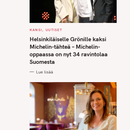
C
KANSI
UUTISET
A
T
Helsinkiläiselle Grönille kaksi
E
G
Michelin-tähteä – Michelin-
O
R
oppaassa on nyt 34 ravintolaa
I
E
Suomesta
S
Lue lisää