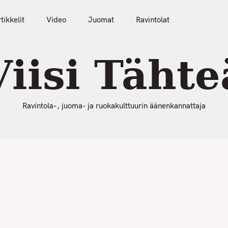
50 Parasta Ravintolaa 2026
Artikkelit
Video
tikkelit
Video
Juomat
Ravintolat
Viisi Tähte
Ravintola-, juoma- ja ruokakulttuurin äänenkannattaja