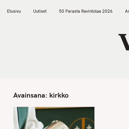
S
Etusivu
Uutiset
k
Etusivu
Uutiset
50 Parasta Ravintolaa 2026
Ar
i
p
t
o
c
o
n
t
e
n
Avainsana:
kirkko
t