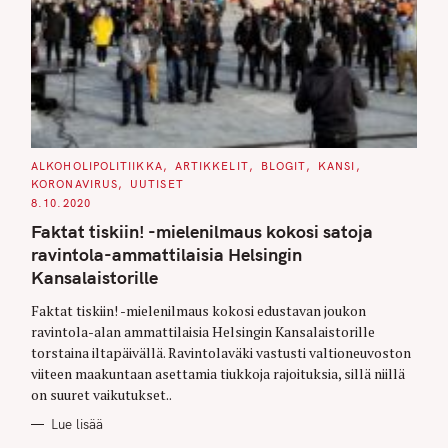
C
ALKOHOLIPOLITIIKKA
ARTIKKELIT
BLOGIT
KANSI
A
KORONAVIRUS
UUTISET
T
E
8.10.2020
G
O
Faktat tiskiin! -mielenilmaus kokosi satoja
R
I
ravintola-ammattilaisia Helsingin
E
S
Kansalaistorille
Faktat tiskiin! -mielenilmaus kokosi edustavan joukon
ravintola-alan ammattilaisia Helsingin Kansalaistorille
torstaina iltapäivällä. Ravintolaväki vastusti valtioneuvoston
viiteen maakuntaan asettamia tiukkoja rajoituksia, sillä niillä
on suuret vaikutukset..
Lue lisää