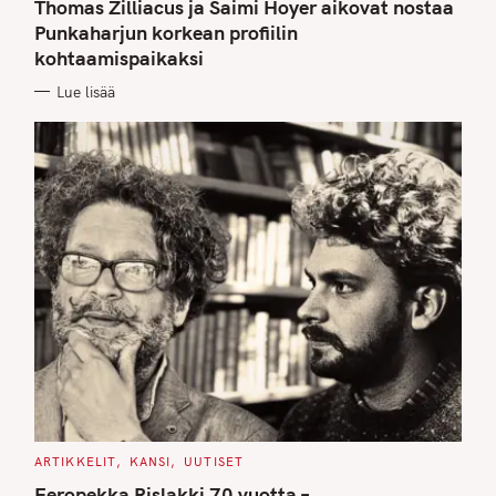
T
Thomas Zilliacus ja Saimi Hoyer aikovat nostaa
E
G
Punkaharjun korkean profiilin
O
kohtaamispaikaksi
R
I
E
Lue lisää
S
C
ARTIKKELIT
KANSI
UUTISET
A
T
Eeropekka Rislakki 70 vuotta –