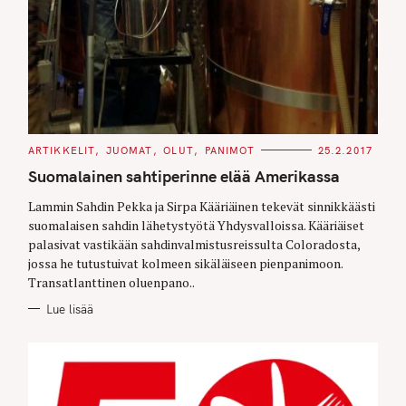
C
ARTIKKELIT
JUOMAT
OLUT
PANIMOT
25.2.2017
A
T
Suomalainen sahtiperinne elää Amerikassa
E
G
O
Lammin Sahdin Pekka ja Sirpa Kääriäinen tekevät sinnikkäästi
R
suomalaisen sahdin lähetystyötä Yhdysvalloissa. Kääriäiset
I
E
palasivat vastikään sahdinvalmistusreissulta Coloradosta,
S
jossa he tutustuivat kolmeen sikäläiseen pienpanimoon.
Transatlanttinen oluenpano..
Lue lisää