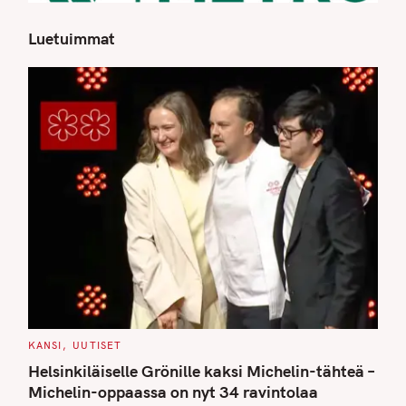
Luetuimmat
S
e
a
r
c
h
f
o
r
:
C
KANSI
UUTISET
A
T
Helsinkiläiselle Grönille kaksi Michelin-tähteä –
E
G
Michelin-oppaassa on nyt 34 ravintolaa
O