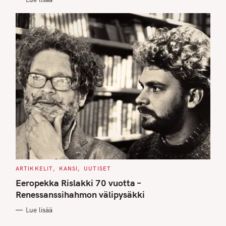
S
C
ARTIKKELIT
KANSI
UUTISET
A
T
Eeropekka Rislakki 70 vuotta –
E
G
Renessanssihahmon välipysäkki
O
R
Lue lisää
I
E
S