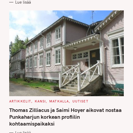
Lue lisää
I
E
S
C
ARTIKKELIT
KANSI
MATKALLA
UUTISET
A
T
Thomas Zilliacus ja Saimi Hoyer aikovat nostaa
E
G
Punkaharjun korkean profiilin
O
kohtaamispaikaksi
R
I
E
Lue lisää