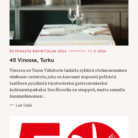
C
50 PARASTA RAVINTOLAA 2026
11.3.2026
A
T
45 Vinossa, Turku
E
G
O
Vinossa on Turun Vähätorin laidalla sykkivä olohuonemainen
R
viinibaari-ravintola, joka on kasvanut nopeasti pelkästä
I
E
lasillisen pysäkistä täysiveriseksi gastronomiseksi
S
kohtaamispaikaksi. Sen filosofia on simppeli, mutta samalla
kunnianhimoinen:..
Lue lisää