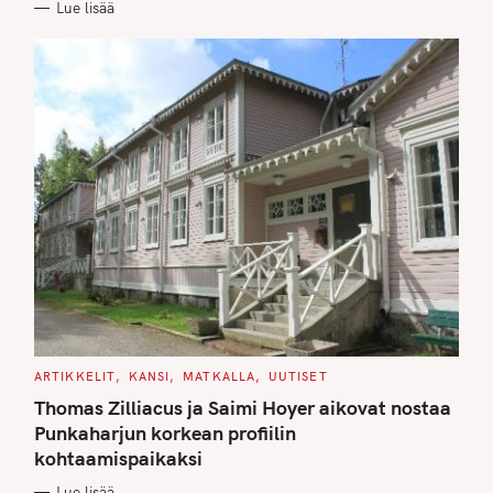
Lue lisää
I
E
S
C
ARTIKKELIT
KANSI
MATKALLA
UUTISET
A
T
Thomas Zilliacus ja Saimi Hoyer aikovat nostaa
E
G
Punkaharjun korkean profiilin
O
kohtaamispaikaksi
R
I
E
Lue lisää