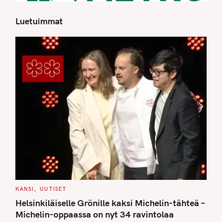
Luetuimmat
S
e
a
r
c
h
f
o
r
:
C
KANSI
UUTISET
A
T
Helsinkiläiselle Grönille kaksi Michelin-tähteä –
E
G
Michelin-oppaassa on nyt 34 ravintolaa
O