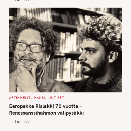
S
C
ARTIKKELIT
KANSI
UUTISET
A
T
Eeropekka Rislakki 70 vuotta –
E
G
Renessanssihahmon välipysäkki
O
R
Lue lisää
I
E
S