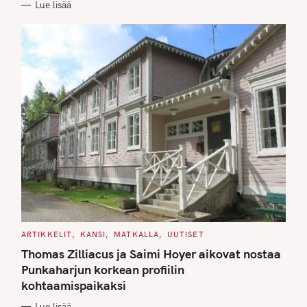
Lue lisää
I
E
S
C
ARTIKKELIT
KANSI
MATKALLA
UUTISET
A
T
Thomas Zilliacus ja Saimi Hoyer aikovat nostaa
E
G
Punkaharjun korkean profiilin
O
kohtaamispaikaksi
R
I
E
Lue lisää