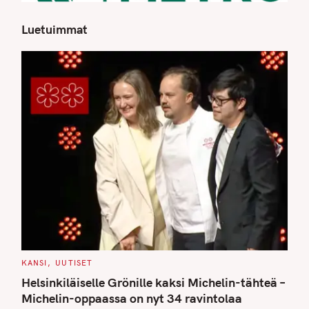
Luetuimmat
S
e
a
r
c
h
f
o
r
:
C
KANSI
UUTISET
A
T
Helsinkiläiselle Grönille kaksi Michelin-tähteä –
E
G
Michelin-oppaassa on nyt 34 ravintolaa
O