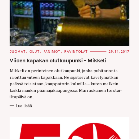
C
JUOMAT
OLUT
PANIMOT
RAVINTOLAT
29.11.2017
A
T
Viiden kapakan olutkaupunki – Mikkeli
E
G
O
Mikkeli on perinteinen olutkaupunki, jonka pubitarjonta
R
rajoittuu viiteen kapakkaan. Ne sijaitsevat kävelymatkan
I
E
päässä toisistaan, kauppatorin kulmilla – kuten melkein
S
kaikki muukin päämajakaupungissa. Marraskuinen torstai-
iltapäivä on..
Lue lisää