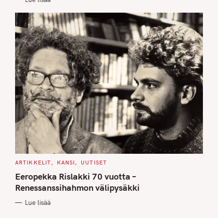
S
C
ARTIKKELIT
KANSI
UUTISET
A
T
Eeropekka Rislakki 70 vuotta –
E
G
Renessanssihahmon välipysäkki
O
R
Lue lisää
I
E
S