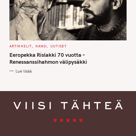
C
ARTIKKELIT
KANSI
UUTISET
A
T
Eeropekka Rislakki 70 vuotta –
E
G
Renessanssihahmon välipysäkki
O
R
Lue lisää
I
E
S