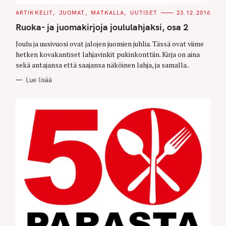
C
ARTIKKELIT
JUOMAT
MATKALLA
UUTISET
23.12.2016
A
T
Ruoka- ja juomakirjoja joululahjaksi, osa 2
E
G
O
Joulu ja uusivuosi ovat jalojen juomien juhlia. Tässä ovat viime
R
hetken kovakantiset lahjavinkit pukinkonttiin. Kirja on aina
I
E
sekä antajansa että saajansa näköinen lahja, ja samalla..
S
Lue lisää