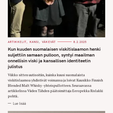
C
ARTIKKELIT
KANSI
VÄKEVÄT
8.2.2025
A
T
Kun kuuden suomalaisen viskitislaamon henki
E
G
suljettiin samaan pulloon, syntyi maailman
O
onnellisin viski ja kansallisen identiteetin
R
I
julistus
E
S
Viikko sitten uutisoitiin, kuinka kuusi suomalaista
viskitislaamoa yhdistivät voimansa ja loivat Kuusikko Finnish
Blended Malt Whisky -yhteispullotteen. Seuraavassa
artikkelissa Viiden Tähden päätoimittaja Eeropekka Rislakki
pohtii..
Lue lisää