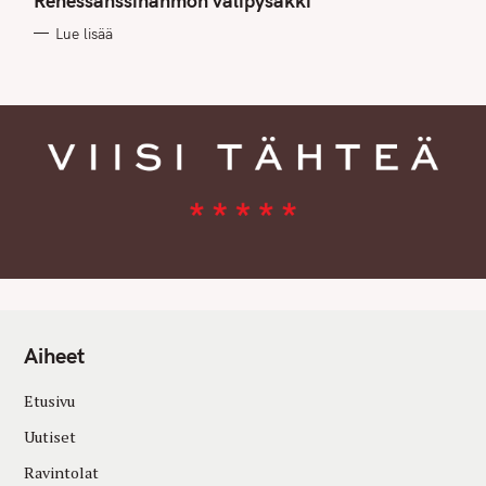
Renessanssihahmon välipysäkki
O
R
Lue lisää
I
E
S
Aiheet
Etusivu
Uutiset
Ravintolat