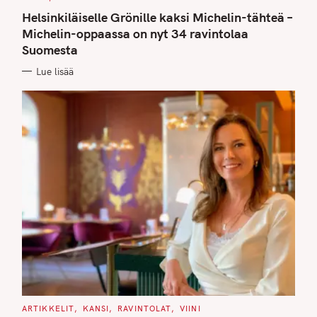
A
T
Helsinkiläiselle Grönille kaksi Michelin-tähteä –
E
G
Michelin-oppaassa on nyt 34 ravintolaa
O
Suomesta
R
I
E
Lue lisää
S
C
ARTIKKELIT
KANSI
RAVINTOLAT
VIINI
A