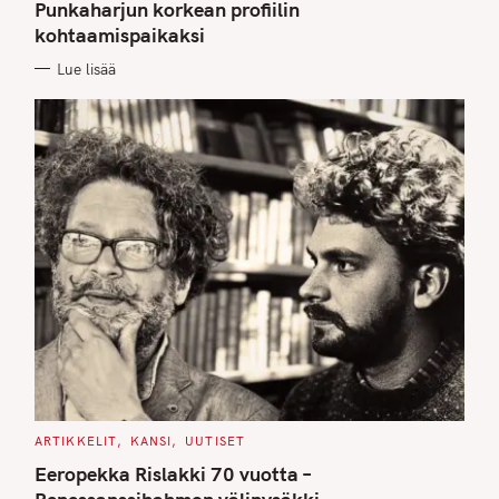
G
Punkaharjun korkean profiilin
O
kohtaamispaikaksi
R
I
E
Lue lisää
S
C
ARTIKKELIT
KANSI
UUTISET
A
T
Eeropekka Rislakki 70 vuotta –
E
G