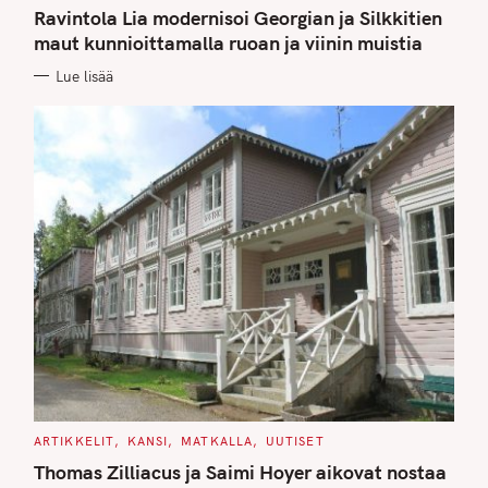
T
Ravintola Lia modernisoi Georgian ja Silkkitien
E
G
maut kunnioittamalla ruoan ja viinin muistia
O
R
Lue lisää
I
E
S
C
ARTIKKELIT
KANSI
MATKALLA
UUTISET
A
T
Thomas Zilliacus ja Saimi Hoyer aikovat nostaa
E