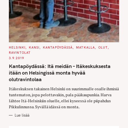
C
HELSINKI
KANSI
KANTAPÖYDÄSSÄ
MATKALLA
OLUT
A
RAVINTOLAT
T
E
3.9.2019
G
O
Kantapöydässä: Itä meidän – Itäkeskuksesta
R
I
itään on Helsingissä monta hyvää
E
S
olutravintolaa
Itäkeskuksen takainen Helsinki on suurimmalle osalle ihmisiä
tuntematon, jopa pelottavakin, pala pääkaupunkia. Harva
lähtee Itä-Helsinkiin oluelle, ellei kyseessä ole piipahdus
Pikkulinnussa. Syvällä idässä on monta..
Lue lisää