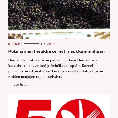
C
UUTISET
1.8.2016
A
T
Kotimainen herukka on nyt maukkaimmillaan
E
G
O
Herukoiden satokausi on parhaimmillaan. Herukoita ja
R
karviaisia oli myynnissä jo heinäkuun lopulla. Koneellinen
I
E
poiminta on alkanut maan keskiosia myöten. Satokausi on
S
muiden marjojen tapaan selvästi..
Lue lisää