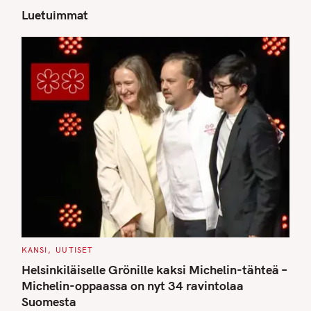
Luetuimmat
S
e
a
r
c
h
f
o
r
:
C
KANSI
UUTISET
A
T
Helsinkiläiselle Grönille kaksi Michelin-tähteä –
E
G
Michelin-oppaassa on nyt 34 ravintolaa
O
Suomesta
R
I