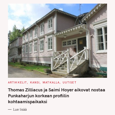
S
C
ARTIKKELIT
KANSI
MATKALLA
UUTISET
A
T
Thomas Zilliacus ja Saimi Hoyer aikovat nostaa
E
G
Punkaharjun korkean profiilin
O
kohtaamispaikaksi
R
I
E
Lue lisää
S