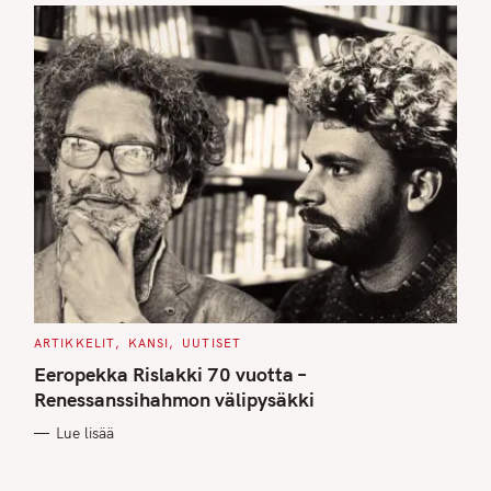
C
ARTIKKELIT
KANSI
UUTISET
A
T
Eeropekka Rislakki 70 vuotta –
E
G
Renessanssihahmon välipysäkki
O
R
Lue lisää
I
E
S