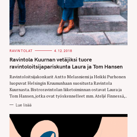
C
RAVINTOLAT
4.12.2018
A
T
Ravintola Kuurnan vetäjiksi tuore
E
G
ravintoloitsijapariskunta Laura ja Tom Hansen
O
R
Ravintoloitsijakonkarit Antto Melasniemi ja Heikki Purhonen
I
E
luopuvat Helsingin Kruununhaan suositusta Ravintola
S
Kuurnasta. Bistroravintolan liiketoiminnan ostavat Laura ja
Tom Hansen, jotka ovat työskennelleet mm. Ateljé Finnessä,..
Lue lisää