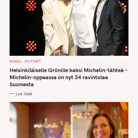
C
KANSI
UUTISET
A
T
Helsinkiläiselle Grönille kaksi Michelin-tähteä –
E
G
Michelin-oppaassa on nyt 34 ravintolaa
O
Suomesta
R
I
E
Lue lisää
S