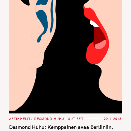
C
ARTIKKELIT
DESMOND HUHU
UUTISET
20.1.2018
A
T
Desmond Huhu: Kemppainen avaa Berliiniin,
E