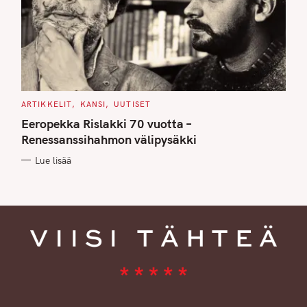
C
ARTIKKELIT
KANSI
UUTISET
A
T
Eeropekka Rislakki 70 vuotta –
E
G
Renessanssihahmon välipysäkki
O
R
Lue lisää
I
E
S