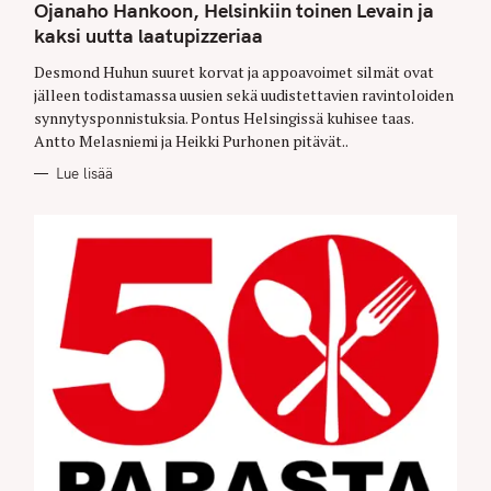
G
Ojanaho Hankoon, Helsinkiin toinen Levain ja
O
kaksi uutta laatupizzeriaa
R
I
E
Desmond Huhun suuret korvat ja appoavoimet silmät ovat
S
jälleen todistamassa uusien sekä uudistettavien ravintoloiden
synnytysponnistuksia. Pontus Helsingissä kuhisee taas.
Antto Melasniemi ja Heikki Purhonen pitävät..
Lue lisää