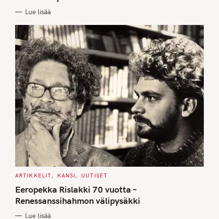
I
E
Lue lisää
S
C
ARTIKKELIT
KANSI
UUTISET
A
T
Eeropekka Rislakki 70 vuotta –
E
G
Renessanssihahmon välipysäkki
O
R
Lue lisää
I