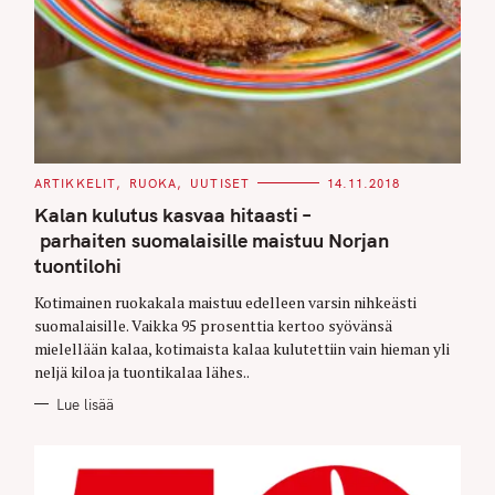
C
ARTIKKELIT
RUOKA
UUTISET
14.11.2018
A
T
Kalan kulutus kasvaa hitaasti –
E
G
parhaiten suomalaisille maistuu Norjan
O
tuontilohi
R
I
E
Kotimainen ruokakala maistuu edelleen varsin nihkeästi
S
suomalaisille. Vaikka 95 prosenttia kertoo syövänsä
mielellään kalaa, kotimaista kalaa kulutettiin vain hieman yli
neljä kiloa ja tuontikalaa lähes..
Lue lisää