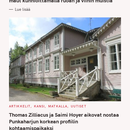
maut kunnioittamalla ruoan ja viinin muistia
O
R
Lue lisää
I
E
S
C
ARTIKKELIT
KANSI
MATKALLA
UUTISET
A
T
Thomas Zilliacus ja Saimi Hoyer aikovat nostaa
E
G
Punkaharjun korkean profiilin
O
kohtaamispaikaksi
R