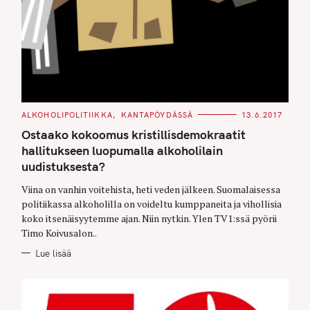
C
ALKOHOLIPOLITIIKKA
KANTAPÖYDÄSSÄ
13.6.2017
A
T
Ostaako kokoomus kristillisdemokraatit
E
G
hallitukseen luopumalla alkoholilain
O
uudistuksesta?
R
I
E
Viina on vanhin voitehista, heti veden jälkeen. Suomalaisessa
S
politiikassa alkoholilla on voideltu kumppaneita ja vihollisia
koko itsenäisyytemme ajan. Niin nytkin. Ylen TV1:ssä pyörii
Timo Koivusalon..
Lue lisää