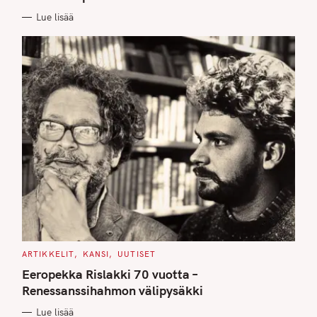
I
E
Lue lisää
S
C
ARTIKKELIT
KANSI
UUTISET
A
T
Eeropekka Rislakki 70 vuotta –
E
G
Renessanssihahmon välipysäkki
O
R
Lue lisää
I