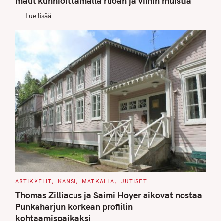
maut kunnioittamalla ruoan ja viinin muistia
O
R
Lue lisää
I
E
S
C
ARTIKKELIT
KANSI
MATKALLA
UUTISET
A
T
Thomas Zilliacus ja Saimi Hoyer aikovat nostaa
E
G
Punkaharjun korkean profiilin
O
kohtaamispaikaksi
R