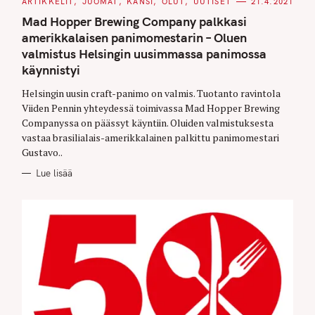
C
ARTIKKELIT
JUOMAT
KANSI
OLUT
UUTISET
21.4.2021
A
T
Mad Hopper Brewing Company palkkasi
E
G
amerikkalaisen panimomestarin – Oluen
O
valmistus Helsingin uusimmassa panimossa
R
I
käynnistyi
E
S
Helsingin uusin craft-panimo on valmis. Tuotanto ravintola
Viiden Pennin yhteydessä toimivassa Mad Hopper Brewing
Companyssa on päässyt käyntiin. Oluiden valmistuksesta
vastaa brasilialais-amerikkalainen palkittu panimomestari
Gustavo..
Lue lisää