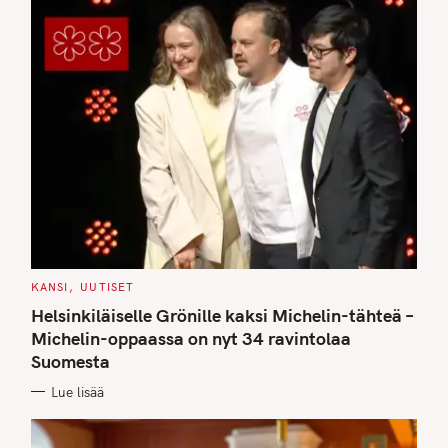
C
KANSI
UUTISET
A
T
Helsinkiläiselle Grönille kaksi Michelin-tähteä –
E
G
Michelin-oppaassa on nyt 34 ravintolaa
O
Suomesta
R
I
E
Lue lisää
S