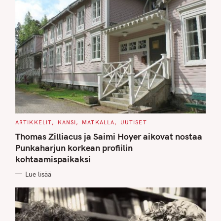
C
ARTIKKELIT
KANSI
MATKALLA
UUTISET
A
T
Thomas Zilliacus ja Saimi Hoyer aikovat nostaa
E
G
Punkaharjun korkean profiilin
O
kohtaamispaikaksi
R
I
E
Lue lisää
S