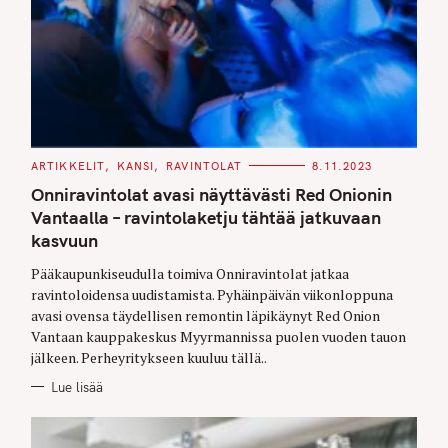
C
ARTIKKELIT
KANSI
RAVINTOLAT
8.11.2023
A
T
Onniravintolat avasi näyttävästi Red Onionin
E
G
Vantaalla – ravintolaketju tähtää jatkuvaan
O
kasvuun
R
I
E
Pääkaupunkiseudulla toimiva Onniravintolat jatkaa
S
ravintoloidensa uudistamista. Pyhäinpäivän viikonloppuna
avasi ovensa täydellisen remontin läpikäynyt Red Onion
Vantaan kauppakeskus Myyrmannissa puolen vuoden tauon
jälkeen. Perheyritykseen kuuluu tällä..
Lue lisää