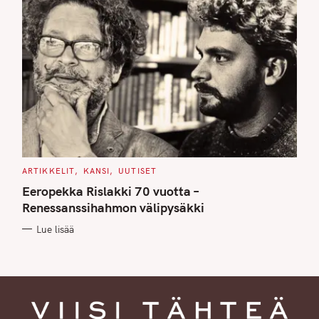
C
ARTIKKELIT
KANSI
UUTISET
A
T
Eeropekka Rislakki 70 vuotta –
E
G
Renessanssihahmon välipysäkki
O
R
Lue lisää
I
E
S