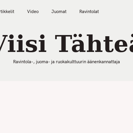
50 Parasta Ravintolaa 2026
Artikkelit
Video
tikkelit
Video
Juomat
Ravintolat
Viisi Tähte
Ravintola-, juoma- ja ruokakulttuurin äänenkannattaja