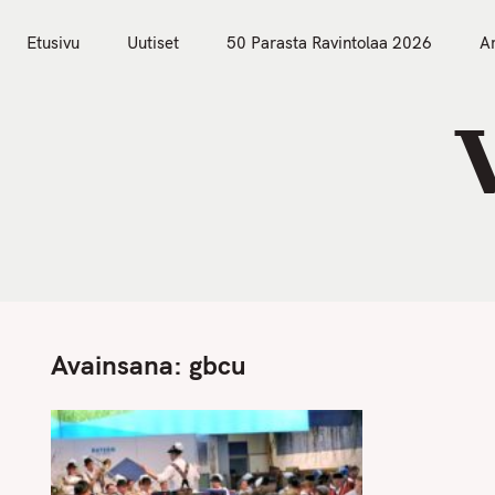
S
Etusivu
Uutiset
k
Etusivu
Uutiset
50 Parasta Ravintolaa 2026
Ar
i
p
t
o
c
o
n
t
e
n
Avainsana:
gbcu
t