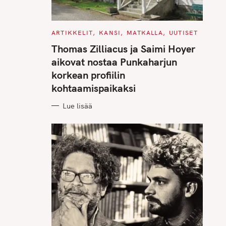
C
ARTIKKELIT
KANSI
MATKALLA
UUTISET
A
T
Thomas Zilliacus ja Saimi Hoyer
E
G
aikovat nostaa Punkaharjun
O
R
korkean profiilin
I
E
kohtaamispaikaksi
S
Lue lisää