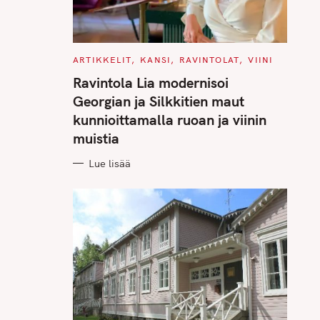
C
ARTIKKELIT
KANSI
RAVINTOLAT
VIINI
A
T
Ravintola Lia modernisoi
E
G
Georgian ja Silkkitien maut
O
R
kunnioittamalla ruoan ja viinin
I
E
muistia
S
Lue lisää