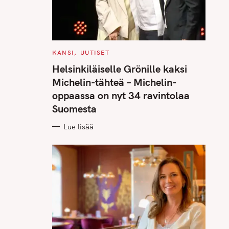
C
KANSI
UUTISET
A
T
Helsinkiläiselle Grönille kaksi
E
G
Michelin-tähteä – Michelin-
O
R
oppaassa on nyt 34 ravintolaa
I
E
Suomesta
S
Lue lisää