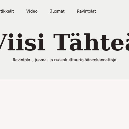
50 Parasta Ravintolaa 2026
Artikkelit
Video
tikkelit
Video
Juomat
Ravintolat
Viisi Tähte
Ravintola-, juoma- ja ruokakulttuurin äänenkannattaja