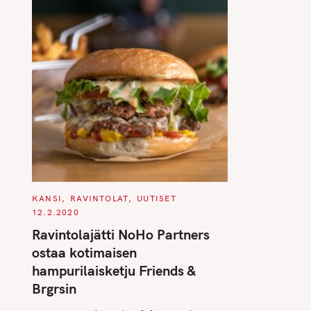
C
KANSI
RAVINTOLAT
UUTISET
A
12.2.2020
T
E
Ravintolajätti NoHo Partners
G
O
ostaa kotimaisen
R
I
hampurilaisketju Friends &
E
S
Brgrsin