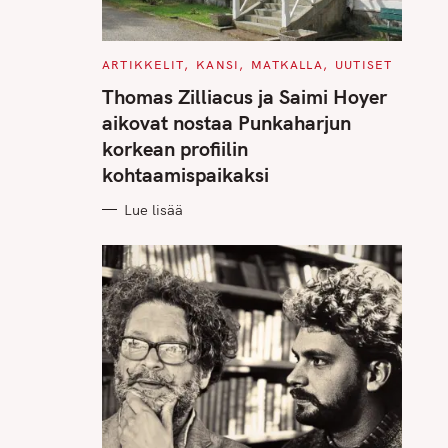
C
ARTIKKELIT
KANSI
MATKALLA
UUTISET
A
T
Thomas Zilliacus ja Saimi Hoyer
E
G
aikovat nostaa Punkaharjun
O
R
korkean profiilin
I
E
kohtaamispaikaksi
S
Lue lisää