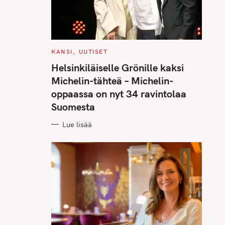
C
KANSI
UUTISET
A
T
Helsinkiläiselle Grönille kaksi
E
G
Michelin-tähteä – Michelin-
O
R
oppaassa on nyt 34 ravintolaa
I
E
Suomesta
S
Lue lisää