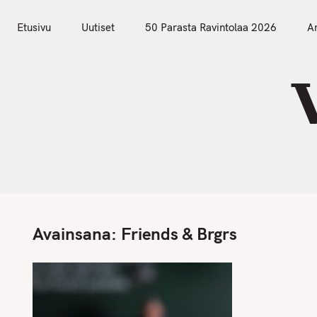
S
Etusivu
Uutiset
k
Etusivu
Uutiset
50 Parasta Ravintolaa 2026
Ar
i
p
t
o
c
o
n
t
e
n
Avainsana:
Friends & Brgrs
t