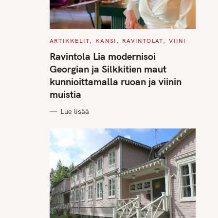
C
ARTIKKELIT
KANSI
RAVINTOLAT
VIINI
A
T
Ravintola Lia modernisoi
E
G
Georgian ja Silkkitien maut
O
R
kunnioittamalla ruoan ja viinin
I
E
muistia
S
Lue lisää