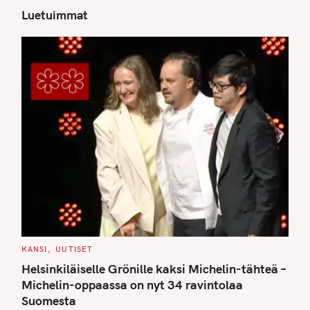
Luetuimmat
S
e
a
r
c
h
f
o
r
:
C
KANSI
UUTISET
A
T
Helsinkiläiselle Grönille kaksi Michelin-tähteä –
E
G
Michelin-oppaassa on nyt 34 ravintolaa
O
Suomesta
R
I