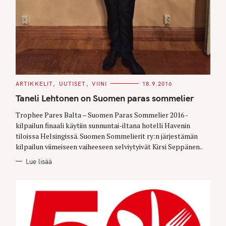
C
ARTIKKELIT
UUTISET
VIINI
18.9.2016
A
T
Taneli Lehtonen on Suomen paras sommelier
E
G
O
Trophee Pares Balta – Suomen Paras Sommelier 2016 -
R
kilpailun finaali käytiin sunnuntai-iltana hotelli Havenin
I
E
tiloissa Helsingissä. Suomen Sommelierit ry:n järjestämän
S
kilpailun viimeiseen vaiheeseen selviytyivät Kirsi Seppänen..
Lue lisää