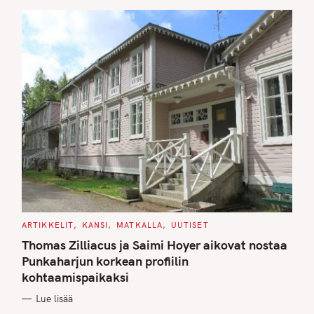
S
C
ARTIKKELIT
KANSI
MATKALLA
UUTISET
A
T
Thomas Zilliacus ja Saimi Hoyer aikovat nostaa
E
G
Punkaharjun korkean profiilin
O
kohtaamispaikaksi
R
I
E
Lue lisää
S