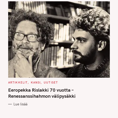
C
ARTIKKELIT
KANSI
UUTISET
A
T
Eeropekka Rislakki 70 vuotta –
E
G
Renessanssihahmon välipysäkki
O
R
Lue lisää
I
E
S