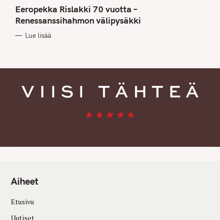
A
T
Eeropekka Rislakki 70 vuotta –
E
G
Renessanssihahmon välipysäkki
O
R
Lue lisää
I
E
S
Aiheet
Etusivu
Uutiset