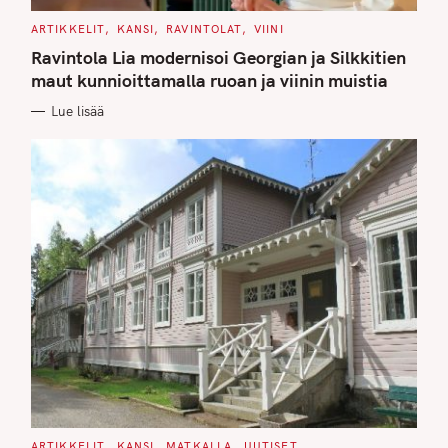
C
ARTIKKELIT
KANSI
RAVINTOLAT
VIINI
A
T
Ravintola Lia modernisoi Georgian ja Silkkitien
E
G
maut kunnioittamalla ruoan ja viinin muistia
O
R
Lue lisää
I
E
S
C
ARTIKKELIT
KANSI
MATKALLA
UUTISET