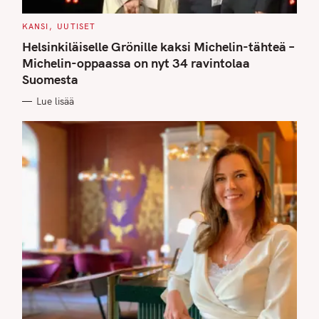
C
KANSI
UUTISET
A
T
Helsinkiläiselle Grönille kaksi Michelin-tähteä –
E
G
Michelin-oppaassa on nyt 34 ravintolaa
O
Suomesta
R
I
E
Lue lisää
S