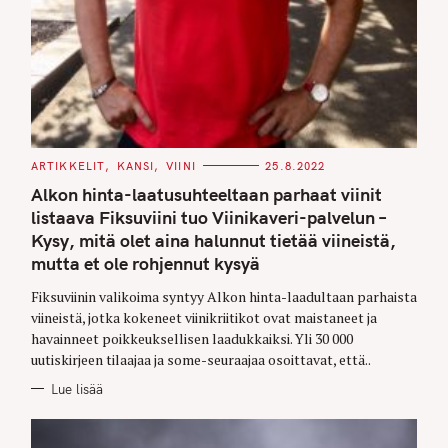
C
ARTIKKELIT
KANSI
VIINI
25.8.2022
A
T
Alkon hinta-laatusuhteeltaan parhaat viinit
E
G
listaava Fiksuviini tuo Viinikaveri-palvelun –
O
Kysy, mitä olet aina halunnut tietää viineistä,
R
I
mutta et ole rohjennut kysyä
E
S
Fiksuviinin valikoima syntyy Alkon hinta-laadultaan parhaista
viineistä, jotka kokeneet viinikriitikot ovat maistaneet ja
havainneet poikkeuksellisen laadukkaiksi. Yli 30 000
uutiskirjeen tilaajaa ja some-seuraajaa osoittavat, että..
Lue lisää