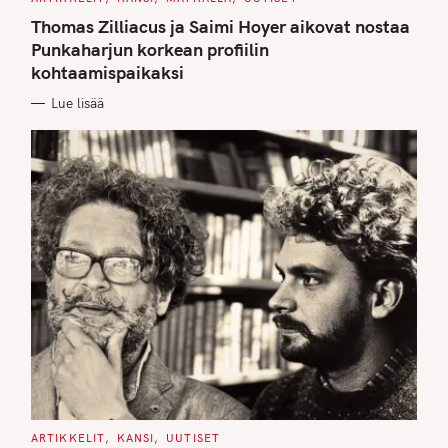
A
T
Thomas Zilliacus ja Saimi Hoyer aikovat nostaa
E
G
Punkaharjun korkean profiilin
O
kohtaamispaikaksi
R
I
E
Lue lisää
S
C
ARTIKKELIT
KANSI
UUTISET