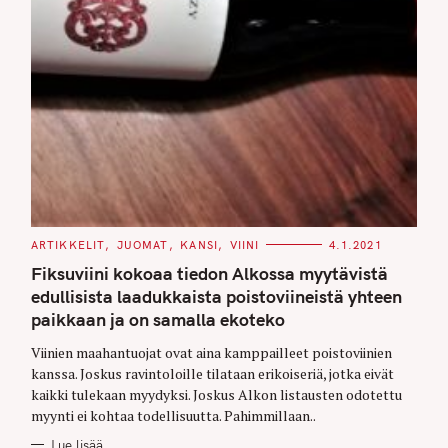
C
ARTIKKELIT
JUOMAT
KANSI
VIINI
4.1.2021
A
T
Fiksuviini kokoaa tiedon Alkossa myytävistä
E
G
edullisista laadukkaista poistoviineistä yhteen
O
paikkaan ja on samalla ekoteko
R
I
E
Viinien maahantuojat ovat aina kamppailleet poistoviinien
S
kanssa. Joskus ravintoloille tilataan erikoiseriä, jotka eivät
kaikki tulekaan myydyksi. Joskus Alkon listausten odotettu
myynti ei kohtaa todellisuutta. Pahimmillaan..
Lue lisää