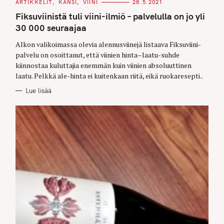
C
ARTIKKELIT
KANSI
VIINI
28.5.2021
A
T
Fiksuviinistä tuli viini-ilmiö – palvelulla on jo yli
E
G
30 000 seuraajaa
O
R
Alkon valikoimassa olevia alennusviinejä listaava Fiksuviini-
I
E
palvelu on osoittanut, että viinien hinta–laatu-suhde
S
kiinnostaa kuluttajia enemmän kuin viinien absoluuttinen
laatu. Pelkkä ale-hinta ei kuitenkaan riitä, eikä ruokaresepti..
Lue lisää