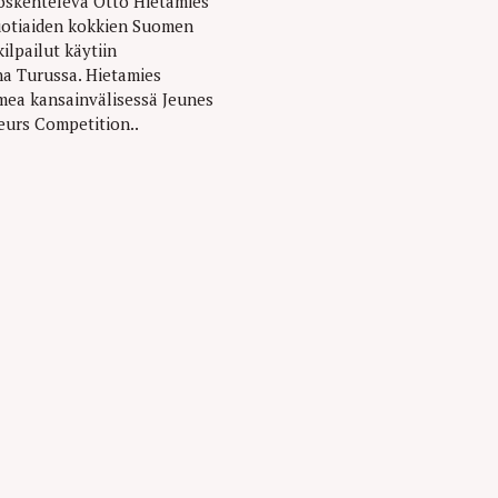
yöskentelevä Otto Hietamies
uotiaiden kokkien Suomen
ilpailut käytiin
a Turussa. Hietamies
mea kansainvälisessä Jeunes
eurs Competition..