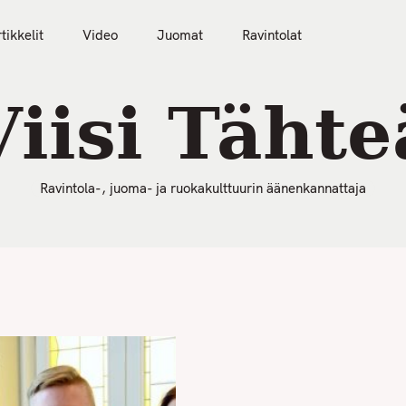
50 Parasta Ravintolaa 2026
Artikkelit
Video
tikkelit
Video
Juomat
Ravintolat
Viisi Tähte
Ravintola-, juoma- ja ruokakulttuurin äänenkannattaja