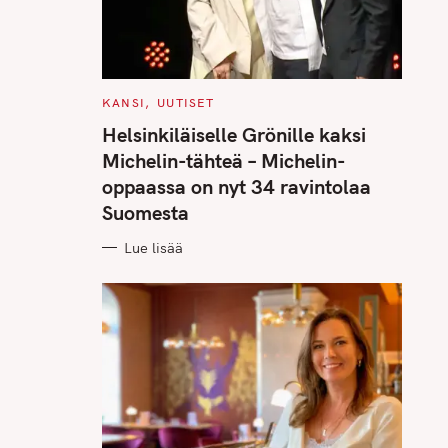
C
KANSI
UUTISET
A
T
Helsinkiläiselle Grönille kaksi
E
G
Michelin-tähteä – Michelin-
O
R
oppaassa on nyt 34 ravintolaa
I
E
Suomesta
S
Lue lisää