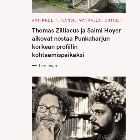
C
ARTIKKELIT
KANSI
MATKALLA
UUTISET
A
T
Thomas Zilliacus ja Saimi Hoyer
E
G
aikovat nostaa Punkaharjun
O
R
korkean profiilin
I
E
kohtaamispaikaksi
S
Lue lisää