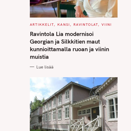
C
ARTIKKELIT
KANSI
RAVINTOLAT
VIINI
A
T
Ravintola Lia modernisoi
E
G
Georgian ja Silkkitien maut
O
R
kunnioittamalla ruoan ja viinin
I
E
muistia
S
Lue lisää