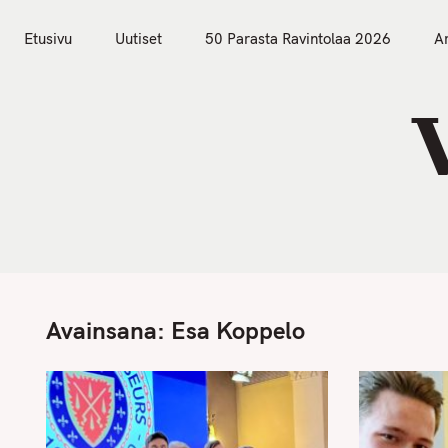
S
Etusivu
Uutiset
k
Etusivu
Uutiset
50 Parasta Ravintolaa 2026
Ar
i
p
t
o
c
o
n
t
e
n
Avainsana:
Esa Koppelo
t