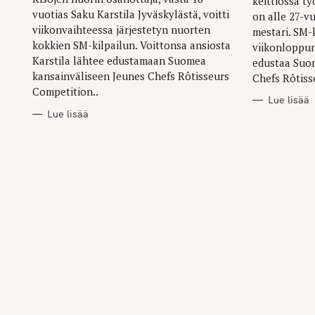
keittiössä t
vuotias Saku Karstila Jyväskylästä, voitti
on alle 27-v
viikonvaihteessa järjestetyn nuorten
mestari. SM-k
kokkien SM-kilpailun. Voittonsa ansiosta
viikonloppun
Karstila lähtee edustamaan Suomea
edustaa Suo
kansainväliseen Jeunes Chefs Rôtisseurs
Chefs Rôtiss
Competition..
Lue lisää
Lue lisää