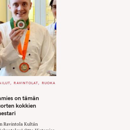
AILUT
RAVINTOLAT
RUOKA
amies on tämän
orten kokkien
estari
en Ravintola Kultán