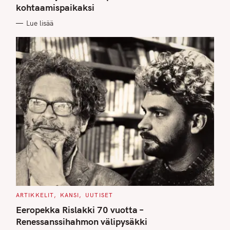
kohtaamispaikaksi
R
I
E
Lue lisää
S
C
ARTIKKELIT
KANSI
UUTISET
A
T
Eeropekka Rislakki 70 vuotta –
E
G
Renessanssihahmon välipysäkki
O