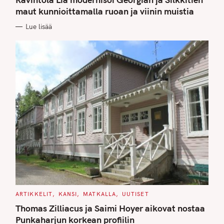
E
G
maut kunnioittamalla ruoan ja viinin muistia
O
R
Lue lisää
I
E
S
C
ARTIKKELIT
KANSI
MATKALLA
UUTISET
A
T
Thomas Zilliacus ja Saimi Hoyer aikovat nostaa
E
G
Punkaharjun korkean profiilin
O