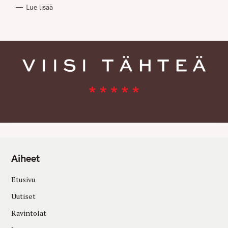
R
Lue lisää
I
E
S
Aiheet
Etusivu
Uutiset
Ravintolat