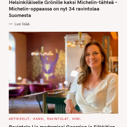
T
Helsinkiläiselle Grönille kaksi Michelin-tähteä –
E
G
Michelin-oppaassa on nyt 34 ravintolaa
O
Suomesta
R
I
E
Lue lisää
S
C
ARTIKKELIT
KANSI
RAVINTOLAT
VIINI
A
T
Ravintola Lia modernisoi Georgian ja Silkkitien