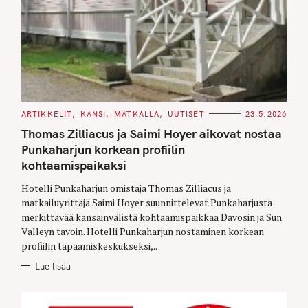
C
ARTIKKELIT
KANSI
MATKALLA
UUTISET
23.5.2026
A
T
Thomas Zilliacus ja Saimi Hoyer aikovat nostaa
E
G
Punkaharjun korkean profiilin
O
kohtaamispaikaksi
R
I
E
Hotelli Punkaharjun omistaja Thomas Zilliacus ja
S
matkailuyrittäjä Saimi Hoyer suunnittelevat Punkaharjusta
merkittävää kansainvälistä kohtaamispaikkaa Davosin ja Sun
Valleyn tavoin. Hotelli Punkaharjun nostaminen korkean
profiilin tapaamiskeskukseksi,..
Lue lisää