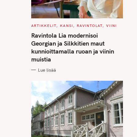
C
ARTIKKELIT
KANSI
RAVINTOLAT
VIINI
A
T
Ravintola Lia modernisoi
E
G
Georgian ja Silkkitien maut
O
R
kunnioittamalla ruoan ja viinin
I
E
muistia
S
Lue lisää