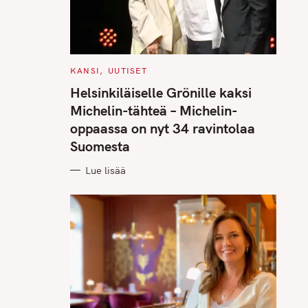
C
KANSI
UUTISET
A
T
Helsinkiläiselle Grönille kaksi
E
G
Michelin-tähteä – Michelin-
O
R
oppaassa on nyt 34 ravintolaa
I
E
Suomesta
S
Lue lisää