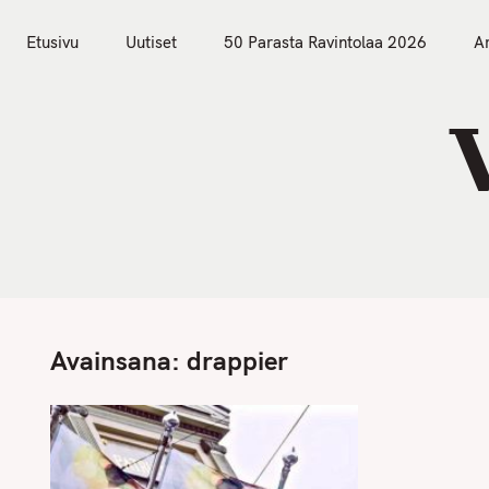
S
Etusivu
Uutiset
k
Etusivu
Uutiset
50 Parasta Ravintolaa 2026
Ar
i
p
t
o
c
o
n
t
e
n
Avainsana:
drappier
t