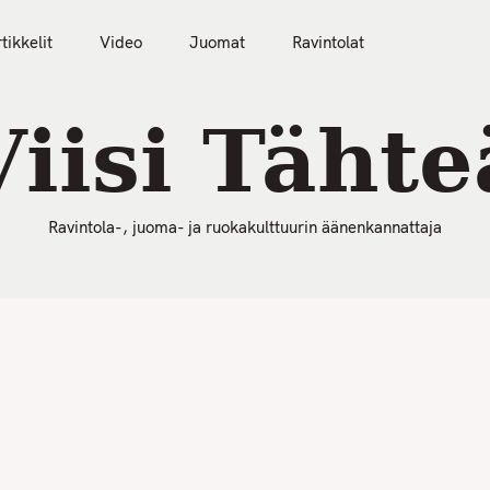
50 Parasta Ravintolaa 2026
Artikkelit
Video
tikkelit
Video
Juomat
Ravintolat
Viisi Tähte
Ravintola-, juoma- ja ruokakulttuurin äänenkannattaja