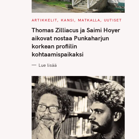
C
ARTIKKELIT
KANSI
MATKALLA
UUTISET
A
T
Thomas Zilliacus ja Saimi Hoyer
E
G
aikovat nostaa Punkaharjun
O
R
korkean profiilin
I
E
kohtaamispaikaksi
S
Lue lisää