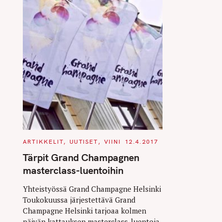
C
ARTIKKELIT
UUTISET
VIINI
12.4.2017
A
T
Tärpit Grand Champagnen
E
G
masterclass-luentoihin
O
R
I
Yhteistyössä Grand Champagne Helsinki
E
Toukokuussa järjestettävä Grand
S
Champagne Helsinki tarjoaa kolmen
päivän kattauksen masterclass-luentoja,