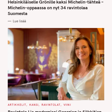
T
Helsinkiläiselle Grönille kaksi Michelin-tähteä –
E
G
Michelin-oppaassa on nyt 34 ravintolaa
O
Suomesta
R
I
E
Lue lisää
S
C
ARTIKKELIT
KANSI
RAVINTOLAT
VIINI
A
T
Ravintola Lia modernisoi Georgian ja Silkkitien