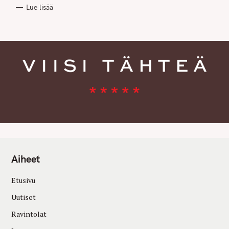
R
Lue lisää
I
E
S
Aiheet
Etusivu
Uutiset
Ravintolat