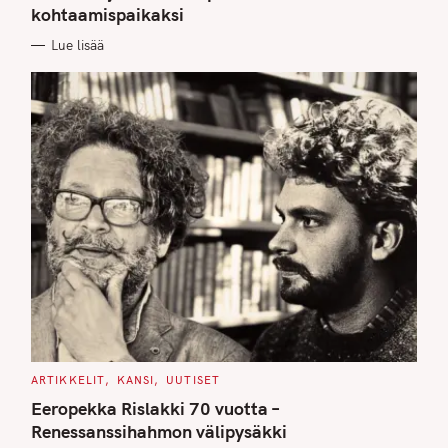
kohtaamispaikaksi
R
I
E
Lue lisää
S
C
ARTIKKELIT
KANSI
UUTISET
A
T
Eeropekka Rislakki 70 vuotta –
E
G
Renessanssihahmon välipysäkki
O