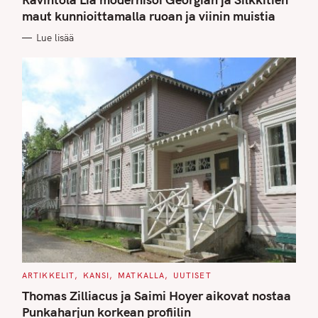
E
G
maut kunnioittamalla ruoan ja viinin muistia
O
R
Lue lisää
I
E
S
C
ARTIKKELIT
KANSI
MATKALLA
UUTISET
A
T
Thomas Zilliacus ja Saimi Hoyer aikovat nostaa
E
G
Punkaharjun korkean profiilin
O