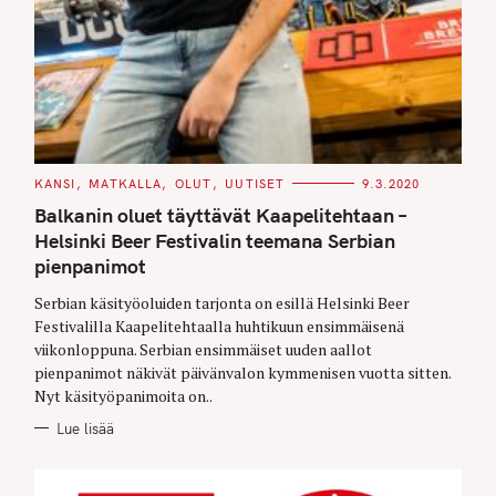
C
KANSI
MATKALLA
OLUT
UUTISET
9.3.2020
A
T
Balkanin oluet täyttävät Kaapelitehtaan –
E
G
Helsinki Beer Festivalin teemana Serbian
O
pienpanimot
R
I
E
Serbian käsityöoluiden tarjonta on esillä Helsinki Beer
S
Festivalilla Kaapelitehtaalla huhtikuun ensimmäisenä
viikonloppuna. Serbian ensimmäiset uuden aallot
pienpanimot näkivät päivänvalon kymmenisen vuotta sitten.
Nyt käsityöpanimoita on..
Lue lisää