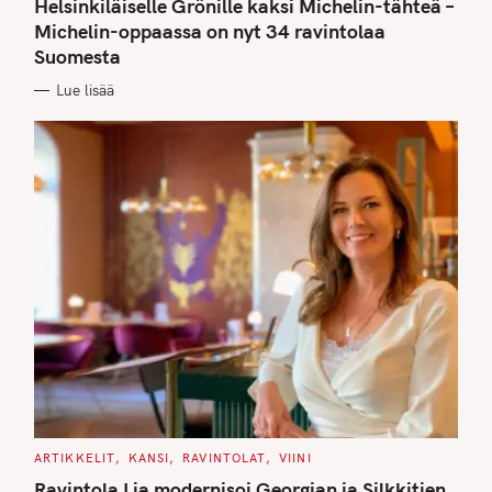
T
Helsinkiläiselle Grönille kaksi Michelin-tähteä –
E
G
Michelin-oppaassa on nyt 34 ravintolaa
O
Suomesta
R
I
E
Lue lisää
S
C
ARTIKKELIT
KANSI
RAVINTOLAT
VIINI
A
T
Ravintola Lia modernisoi Georgian ja Silkkitien