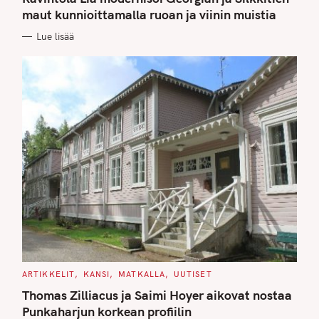
E
G
maut kunnioittamalla ruoan ja viinin muistia
O
R
Lue lisää
I
E
S
C
ARTIKKELIT
KANSI
MATKALLA
UUTISET
A
T
Thomas Zilliacus ja Saimi Hoyer aikovat nostaa
E
G
Punkaharjun korkean profiilin
O