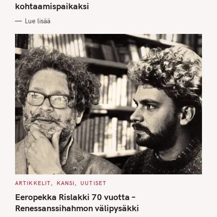
kohtaamispaikaksi
R
I
E
Lue lisää
S
C
ARTIKKELIT
KANSI
UUTISET
A
T
Eeropekka Rislakki 70 vuotta –
E
G
Renessanssihahmon välipysäkki
O