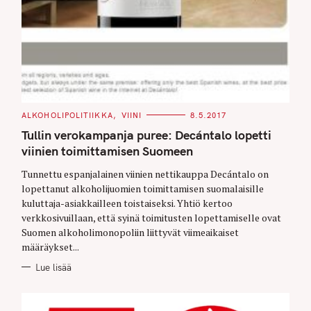
C
ALKOHOLIPOLITIIKKA
VIINI
8.5.2017
A
T
Tullin verokampanja puree: Decántalo lopetti
E
G
viinien toimittamisen Suomeen
O
R
Tunnettu espanjalainen viinien nettikauppa Decántalo on
I
E
lopettanut alkoholijuomien toimittamisen suomalaisille
S
kuluttaja-asiakkailleen toistaiseksi. Yhtiö kertoo
verkkosivuillaan, että syinä toimitusten lopettamiselle ovat
Suomen alkoholimonopoliin liittyvät viimeaikaiset
määräykset...
Lue lisää