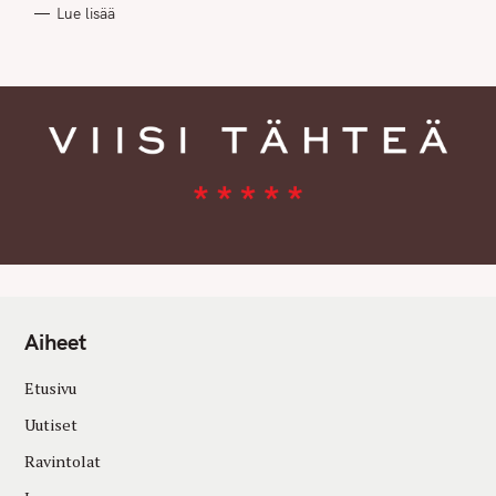
R
Lue lisää
I
E
S
Aiheet
Etusivu
Uutiset
Ravintolat