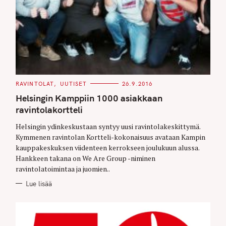
C
RAVINTOLAT
UUTISET
26.9.2016
A
T
Helsingin Kamppiin 1000 asiakkaan
E
G
ravintolakortteli
O
R
Helsingin ydinkeskustaan syntyy uusi ravintolakeskittymä.
I
E
Kymmenen ravintolan Kortteli-kokonaisuus avataan Kampin
S
kauppakeskuksen viidenteen kerrokseen joulukuun alussa.
Hankkeen takana on We Are Group -niminen
ravintolatoimintaa ja juomien..
Lue lisää