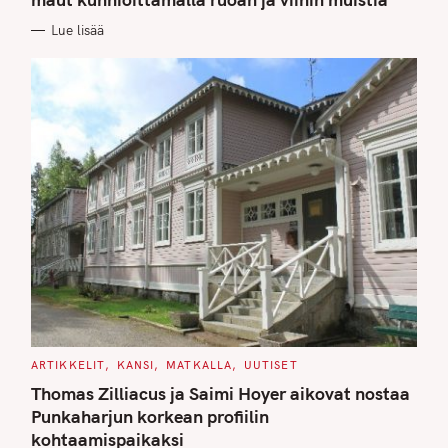
O
R
Lue lisää
I
E
S
C
ARTIKKELIT
KANSI
MATKALLA
UUTISET
A
T
Thomas Zilliacus ja Saimi Hoyer aikovat nostaa
E
G
Punkaharjun korkean profiilin
O
kohtaamispaikaksi
R
I