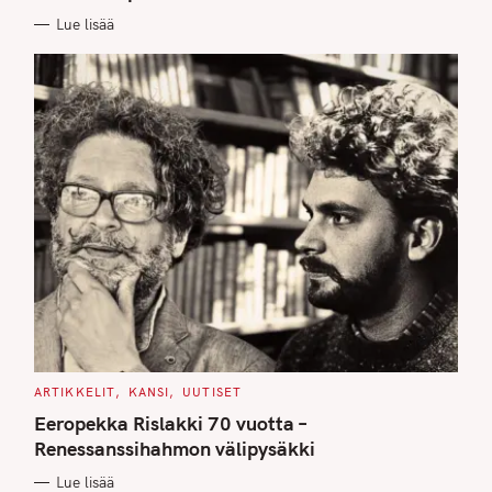
E
Lue lisää
S
C
ARTIKKELIT
KANSI
UUTISET
A
T
Eeropekka Rislakki 70 vuotta –
E
G
Renessanssihahmon välipysäkki
O
R
Lue lisää
I