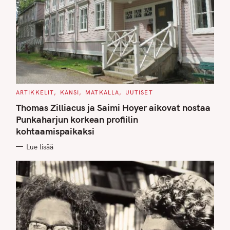
C
ARTIKKELIT
KANSI
MATKALLA
UUTISET
A
T
Thomas Zilliacus ja Saimi Hoyer aikovat nostaa
E
G
Punkaharjun korkean profiilin
O
kohtaamispaikaksi
R
I
E
Lue lisää
S