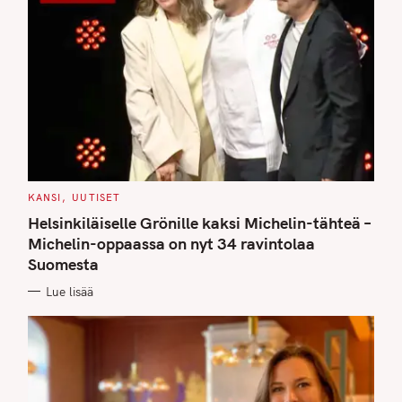
C
KANSI
UUTISET
A
T
Helsinkiläiselle Grönille kaksi Michelin-tähteä –
E
G
Michelin-oppaassa on nyt 34 ravintolaa
O
Suomesta
R
I
E
Lue lisää
S