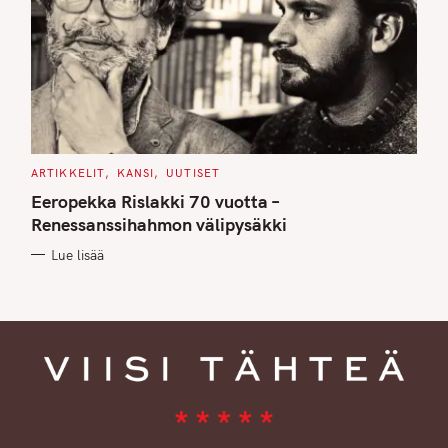
C
ARTIKKELIT
KANSI
UUTISET
A
T
Eeropekka Rislakki 70 vuotta –
E
G
Renessanssihahmon välipysäkki
O
R
Lue lisää
I
E
S