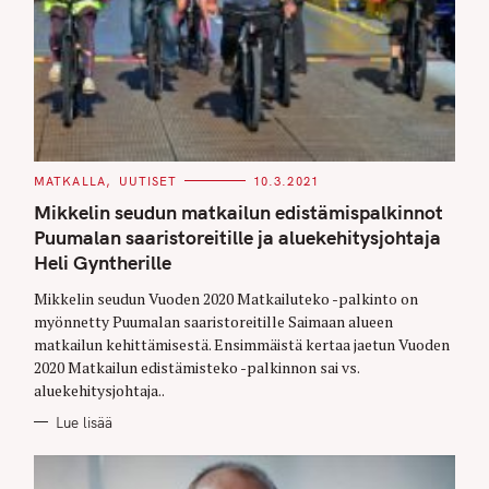
C
MATKALLA
UUTISET
10.3.2021
A
T
Mikkelin seudun matkailun edistämispalkinnot
E
G
Puumalan saaristoreitille ja aluekehitysjohtaja
O
Heli Gyntherille
R
I
E
Mikkelin seudun Vuoden 2020 Matkailuteko -palkinto on
S
myönnetty Puumalan saaristoreitille Saimaan alueen
matkailun kehittämisestä. Ensimmäistä kertaa jaetun Vuoden
2020 Matkailun edistämisteko -palkinnon sai vs.
aluekehitysjohtaja..
Lue lisää