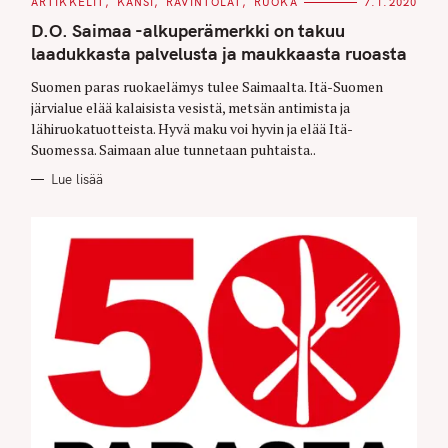
C
ARTIKKELIT
KANSI
RAVINTOLAT
RUOKA
7.1.2020
A
T
D.O. Saimaa -alkuperämerkki on takuu
E
G
laadukkasta palvelusta ja maukkaasta ruoasta
O
R
Suomen paras ruokaelämys tulee Saimaalta. Itä-Suomen
I
E
järvialue elää kalaisista vesistä, metsän antimista ja
S
lähiruokatuotteista. Hyvä maku voi hyvin ja elää Itä-
Suomessa. Saimaan alue tunnetaan puhtaista..
Lue lisää