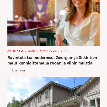
C
ARTIKKELIT
KANSI
RAVINTOLAT
VIINI
A
T
Ravintola Lia modernisoi Georgian ja Silkkitien
E
G
maut kunnioittamalla ruoan ja viinin muistia
O
R
Lue lisää
I
E
S