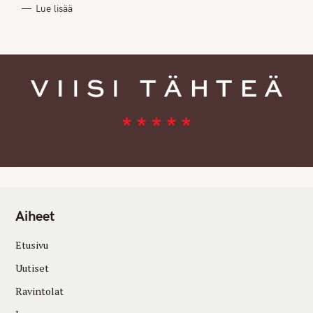
R
Lue lisää
I
E
S
Aiheet
Etusivu
Uutiset
Ravintolat