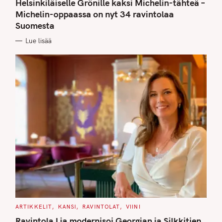
T
Helsinkiläiselle Grönille kaksi Michelin-tähteä –
E
G
Michelin-oppaassa on nyt 34 ravintolaa
O
Suomesta
R
I
E
Lue lisää
S
C
ARTIKKELIT
KANSI
RAVINTOLAT
VIINI
A
T
Ravintola Lia modernisoi Georgian ja Silkkitien