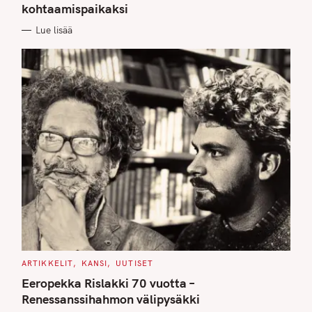
kohtaamispaikaksi
R
I
E
Lue lisää
S
C
ARTIKKELIT
KANSI
UUTISET
A
T
Eeropekka Rislakki 70 vuotta –
E
G
Renessanssihahmon välipysäkki
O