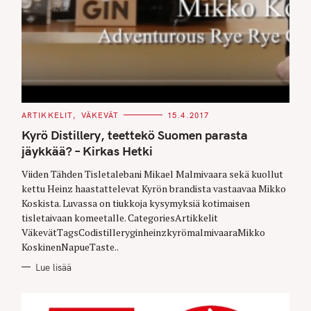
C
ARTIKKELIT
VÄKEVÄT
15.4.2017
A
T
Kyrö Distillery, teettekö Suomen parasta
E
G
jäykkää? – Kirkas Hetki
O
R
Viiden Tähden Tisletalebani Mikael Malmivaara sekä kuollut
I
E
kettu Heinz haastattelevat Kyrön brandista vastaavaa Mikko
S
Koskista. Luvassa on tiukkoja kysymyksiä kotimaisen
tisletaivaan komeetalle. CategoriesArtikkelit
VäkevätTagsCodistilleryginheinzkyrömalmivaaraMikko
KoskinenNapueTaste..
Lue lisää