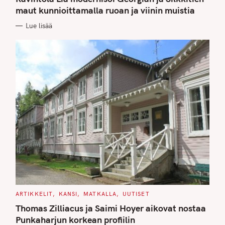
E
G
maut kunnioittamalla ruoan ja viinin muistia
O
R
Lue lisää
I
E
S
C
ARTIKKELIT
KANSI
MATKALLA
UUTISET
A
T
Thomas Zilliacus ja Saimi Hoyer aikovat nostaa
E
G
Punkaharjun korkean profiilin
O