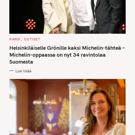
C
KANSI
UUTISET
A
T
Helsinkiläiselle Grönille kaksi Michelin-tähteä –
E
G
Michelin-oppaassa on nyt 34 ravintolaa
O
Suomesta
R
I
E
Lue lisää
S