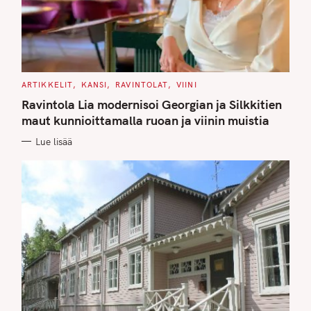
C
ARTIKKELIT
KANSI
RAVINTOLAT
VIINI
A
T
Ravintola Lia modernisoi Georgian ja Silkkitien
E
G
maut kunnioittamalla ruoan ja viinin muistia
O
R
Lue lisää
I
E
S