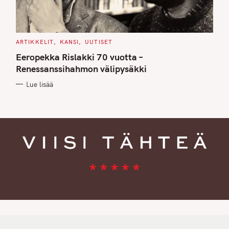
C
ARTIKKELIT
KANSI
UUTISET
A
T
Eeropekka Rislakki 70 vuotta –
E
G
Renessanssihahmon välipysäkki
O
R
Lue lisää
I
E
S