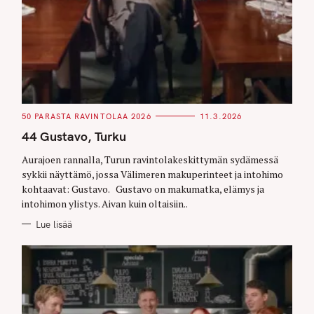
C
50 PARASTA RAVINTOLAA 2026
11.3.2026
A
T
44 Gustavo, Turku
E
G
O
Aurajoen rannalla, Turun ravintolakeskittymän sydämessä
R
sykkii näyttämö, jossa Välimeren makuperinteet ja intohimo
I
E
kohtaavat: Gustavo. Gustavo on makumatka, elämys ja
S
intohimon ylistys. Aivan kuin oltaisiin..
Lue lisää