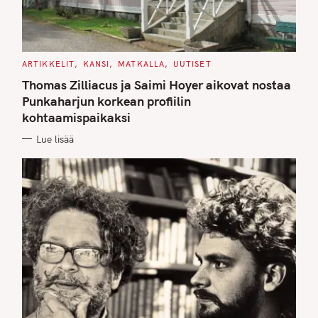
C
ARTIKKELIT
KANSI
MATKALLA
UUTISET
A
T
Thomas Zilliacus ja Saimi Hoyer aikovat nostaa
E
G
Punkaharjun korkean profiilin
O
kohtaamispaikaksi
R
I
E
Lue lisää
S