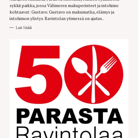
R
sykkii paikka, jossa Välimeren makuperinteet ja intohimo
I
E
kohtaavat: Gustavo. Gustavo on makumatka, elämys ja
S
intohimon ylistys. Ravintolan ytimessä on ajatus..
Lue lisää