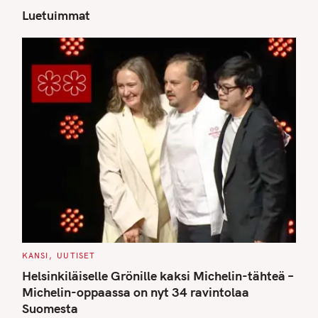
Luetuimmat
S
e
a
r
c
h
f
o
r
:
C
KANSI
UUTISET
A
T
Helsinkiläiselle Grönille kaksi Michelin-tähteä –
E
G
Michelin-oppaassa on nyt 34 ravintolaa
O
Suomesta
R
I