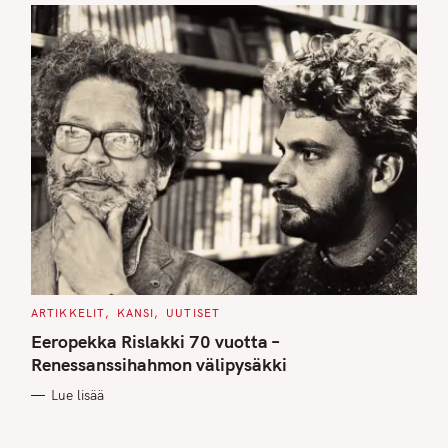
C
ARTIKKELIT
KANSI
UUTISET
A
T
Eeropekka Rislakki 70 vuotta –
E
G
Renessanssihahmon välipysäkki
O
R
Lue lisää
I
E
S