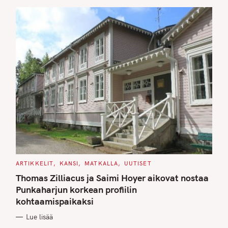
S
C
ARTIKKELIT
KANSI
MATKALLA
UUTISET
A
T
Thomas Zilliacus ja Saimi Hoyer aikovat nostaa
E
G
Punkaharjun korkean profiilin
O
kohtaamispaikaksi
R
I
E
Lue lisää
S