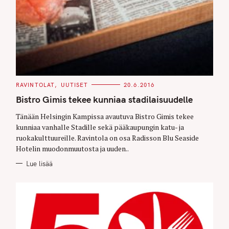
C
RAVINTOLAT
UUTISET
20.6.2016
A
T
Bistro Gimis tekee kunniaa stadilaisuudelle
E
G
O
Tänään Helsingin Kampissa avautuva Bistro Gimis tekee
R
kunniaa vanhalle Stadille sekä pääkaupungin katu- ja
I
E
ruokakulttuureille. Ravintola on osa Radisson Blu Seaside
S
Hotelin muodonmuutosta ja uuden..
Lue lisää