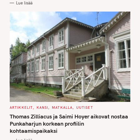
Lue lisää
I
E
S
C
ARTIKKELIT
KANSI
MATKALLA
UUTISET
A
T
Thomas Zilliacus ja Saimi Hoyer aikovat nostaa
E
G
Punkaharjun korkean profiilin
O
kohtaamispaikaksi
R
I
E