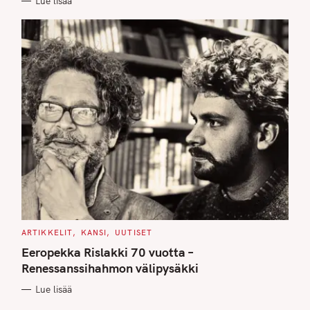
Lue lisää
S
C
ARTIKKELIT
KANSI
UUTISET
A
T
Eeropekka Rislakki 70 vuotta –
E
G
Renessanssihahmon välipysäkki
O
R
Lue lisää
I
E
S