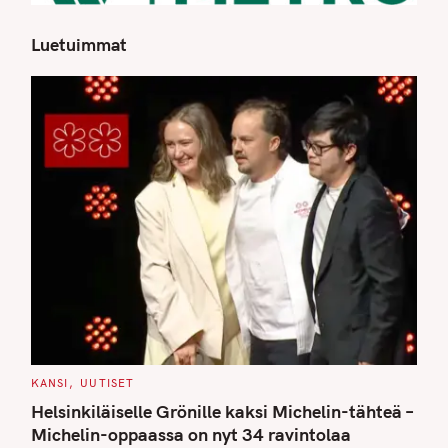
Luetuimmat
S
e
a
r
c
h
f
o
r
:
C
KANSI
UUTISET
A
T
Helsinkiläiselle Grönille kaksi Michelin-tähteä –
E
G
Michelin-oppaassa on nyt 34 ravintolaa
O