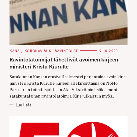
C
KANSI
KORONAVIRUS
RAVINTOLAT
9.10.2020
A
T
Ravintolatoimijat lähettivät avoimen kirjeen
E
G
ministeri Krista Kiurulle
O
R
Satakunnan Kansan etusivulla ilmestyi perjantaina avoin kirje
I
E
ministeri Krista Kiurulle. Kirjeen allekirjoittajina on NoHo
S
Partnersin toimitusjohtajan Aku Vikströmin lisäksi moni
satakuntalainen ravintolatoimija. Kirje julkaistiin myös..
Lue lisää